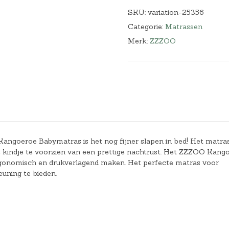
SKU:
variation-25356
Categorie:
Matrassen
Merk:
ZZZOO
Kangoeroe Babymatras is het nog fijner slapen in bed! Het matras
 je kindje te voorzien van een prettige nachtrust. Het ZZZOO Kang
rgonomisch en drukverlagend maken. Het perfecte matras voor
euning te bieden.