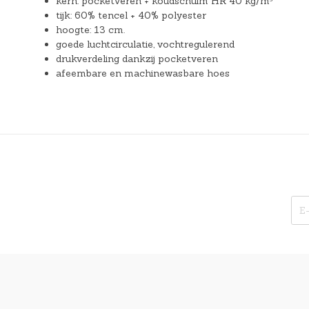
kern: pocketveren + koudschuim HR 40 kg/m³
tijk: 60% tencel + 40% polyester
hoogte: 13 cm.
goede luchtcirculatie, vochtregulerend
drukverdeling dankzij pocketveren
afeembare en machinewasbare hoes