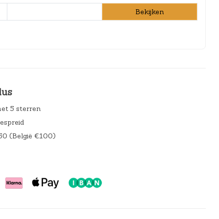
Bekijken
lus
et 5 sterren
gespreid
50 (België €100)