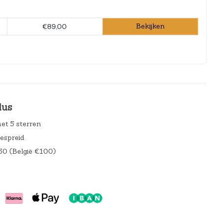
Bekijken
€89,00
lus
et 5 sterren
gespreid
50 (België €100)