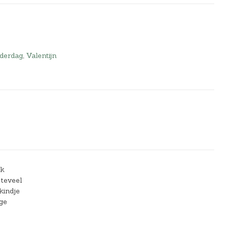
derdag
,
Valentijn
ak
 teveel
kindje
ge