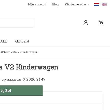
Mijn account
Blog
Klantenservice
SALE
Giftcard
PPAbaby Vista V2 Kinderwagen
astjes
erveiligheid
Tassen en etuis
Flessen en Accessoires
Cadeaus
Thermometers
Bolderkarren
Deur-/raam-/kastbeveiliging
ampjes en klokjes
ls | Stoelen | Bankjes
Slabbetjes
Verzorg-/Wikkeldoeken
Traphekken
a V2 Kinderwagen
kmobielen
Trainingsbekers
Verschonen
Uitvalbeveiliging*
 op augustus 6, 2026 21:47
e® Sleepi™
Voedingskussens
Luchtbehandeling
 bij Bol