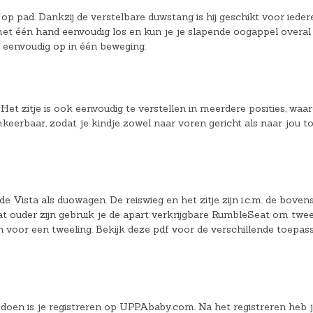
pad. Dankzij de verstelbare duwstang is hij geschikt voor ieder
 met één hand eenvoudig los en kun je je slapende oogappel overal
 eenvoudig op in één beweging.
 Het zitje is ook eenvoudig te verstellen in meerdere posities, waa
omkeerbaar, zodat je kindje zowel naar voren gericht als naar jou t
e de Vista als duowagen. De reiswieg en het zitje zijn i.c.m. de boven
wat ouder zijn gebruik je de apart verkrijgbare RumbleSeat om twee
en voor een tweeling. Bekijk deze pdf voor de verschillende toepas
e doen is je registreren op UPPAbaby.com. Na het registreren heb j