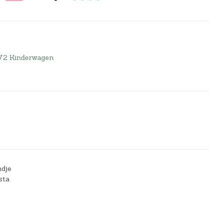
V2 Kinderwagen
ndje
sta