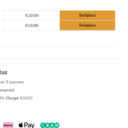
Bekijken
€19,99
Bekijken
€19,99
lus
et 5 sterren
gespreid
50 (België €100)