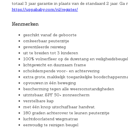
totaal 3 jaar garantie in plaats van de standaard 2 jaar. Ga
https://uppababy.com/nl/register/
Kenmerken
geschikt vanaf de geboorte
omkeerbaar peuterzitje
geventileerde reiswieg
uit te breiden tot 3 kinderen
100% volnerfleer op de duwstang en veiligheidsbeuge
lichtgewicht en duurzaam frame
schokdempende voor- en achtervering
extra grote, makkelijk toegankelijke boodschappenm
opvouwen in één beweging
bescherming tegen alle weersomstandigheden
uitritsbaar, SPF 50+ zonnescherm
verstelbare kap
met één knop uitschuifbaar handvat.
180 graden achterover te leunen peuterzitje
luchtdoorlatend wiegmatras
eenvoudig te reinigen beugel