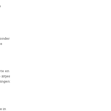
e
ronder
oe
ste en
 zitjes
singen:
e in