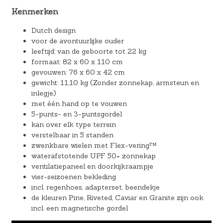
Kenmerken
Dutch design
voor de avontuurlijke ouder
leeftijd: van de geboorte tot 22 kg
formaat: 82 x 60 x 110 cm
gevouwen: 76 x 60 x 42 cm
gewicht: 11,10 kg (Zonder zonnekap, armsteun en
inlegje)
met één hand op te vouwen
5-punts- en 3-puntsgordel
kan over elk type terrein
verstelbaar in 5 standen
zwenkbare wielen met Flex-vering™
waterafstotende UPF 50+ zonnekap
ventilatiepaneel en doorkijkraampje
vier-seizoenen bekleding
incl. regenhoes, adapterset, beendekje
de kleuren Pine, Riveted, Caviar en Granite zijn ook
incl. een magnetische gordel