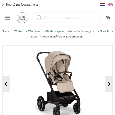
Bestel nu, betaal later
P
r
o
d
u
Home
Winkel
»
Wandelen
»
Kinderwagens
»
Nuna Kinderwagens
»
Nuna Mixx
c
t
Next
»
Nuna Mixx™ Next Kinderwagen
e
n
z
o
e
k
e
n