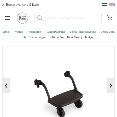
Bestel nu, betaal later
P
r
o
d
u
Home
Winkel
»
Wandelen
»
Kinderwagens
»
Nuna Kinderwagens
»
Nuna Demi
c
t
Next Kinderwagen
»
Nuna Demi Next Meerijdplankje
e
n
z
o
e
k
e
n