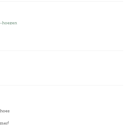
/-hoezen
 hoes
amer!