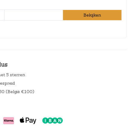
Bekijken
lus
et 5 sterren
gespreid
50 (België €100)