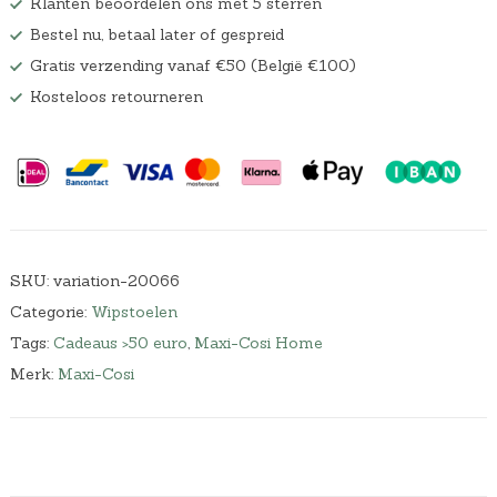
Klanten beoordelen ons met 5 sterren
a
0
Bestel nu, betaal later of gespreid
s
.
:
Gratis verzending vanaf €50 (België €100)
€
Kosteloos retourneren
2
1
9
,
9
9
.
SKU:
variation-20066
Categorie:
Wipstoelen
Tags:
Cadeaus >50 euro
,
Maxi-Cosi Home
Merk:
Maxi-Cosi