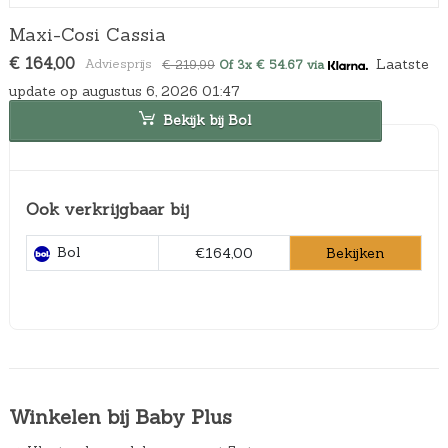
Maxi-Cosi Cassia
O
H
€
164,00
Laatste
€
219,99
Of 3x € 54.67 via
o
u
update op augustus 6, 2026 01:47
r
i
s
d
Bekijk bij Bol
p
i
r
g
o
e
n
p
Ook verkrijgbaar bij
k
r
e
i
l
j
Bol
Bekijken
€164,00
i
s
j
i
k
s
e
:
p
€
r
1
i
6
j
4
Winkelen bij Baby Plus
s
,
w
0