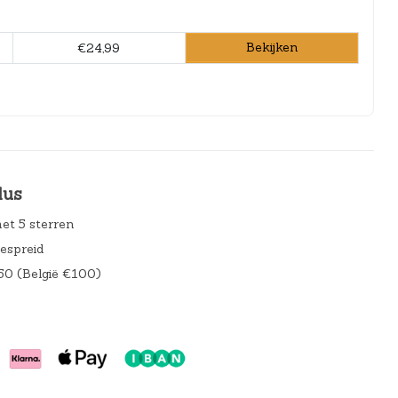
Bekijken
€24,99
lus
et 5 sterren
gespreid
50 (België €100)