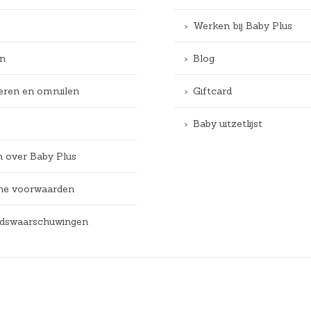
Werken bij Baby Plus
n
Blog
eren en omruilen
Giftcard
Baby uitzetlijst
n over Baby Plus
e voorwaarden
eidswaarschuwingen