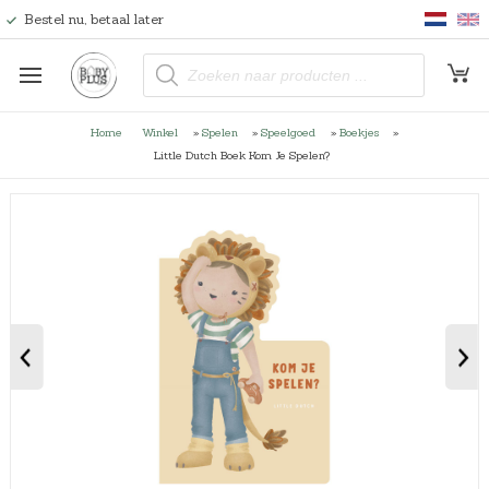
Bestel nu, betaal later
P
r
o
d
u
Home
Winkel
»
Spelen
»
Speelgoed
»
Boekjes
»
c
t
Little Dutch Boek Kom Je Spelen?
e
n
z
o
e
k
e
n