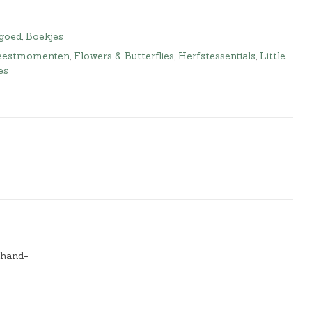
lgoed
,
Boekjes
eestmomenten
,
Flowers & Butterflies
,
Herfstessentials
,
Little
es
e hand-