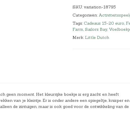
SKU:
variation-18795
Categorieën:
Activiteitsspee
Tags:
Cadeaus 15-20 euro
,
F
Farm
,
Sailors Bay
,
Voelboekj
Merk:
Little Dutch
zich geen moment. Het kleurrijke boekje is erg zacht en heeft
ekken van je kleintje. Er is onder andere een spiegeltje, knisper en
et alleen de zintuigen, maar is ook goed voor de ontwikkeling van d