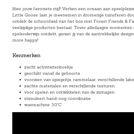
Kies jouw favoriete stijl! Verken een oceaan aan speelplezi
Little Goose, laat je meenemen in dromerige tuinsferen doo
ontdek de schoonheid van het bos met Forest Friends & Fairy 
veelzijdige producten bestaat. Tover alledaagse momenten om
spelenderwijs ontdekt, geniet jij van de aantrekkelijke desi
more happy!
Kenmerken
zacht activiteitenboekje
geschikt vanaf de geboorte
voorzien van spiegeltje, rammelaar, verschillende labe
zachte materialen en verschillende texturen
voor spelen en ontwikkelen van de zintuigen
stimuleert hand-oog coördinatie
wasmachine: 30ºC