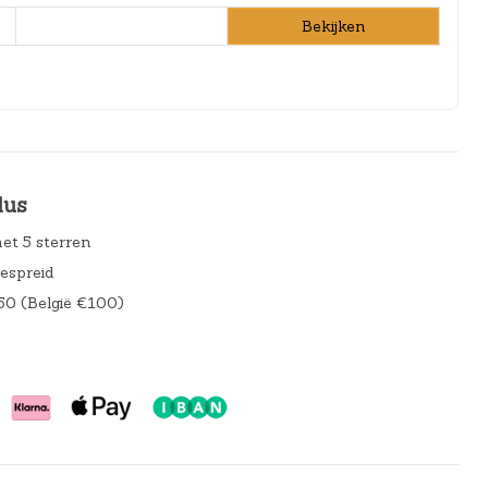
Bekijken
lus
et 5 sterren
gespreid
50 (België €100)