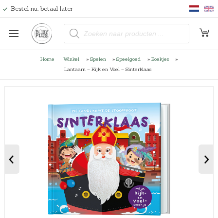
Bestel nu, betaal later
P
r
o
d
u
Home
Winkel
»
Spelen
»
Speelgoed
»
Boekjes
»
c
t
Lantaarn – Kijk en Voel – Sinterklaas
e
n
z
o
e
k
e
n