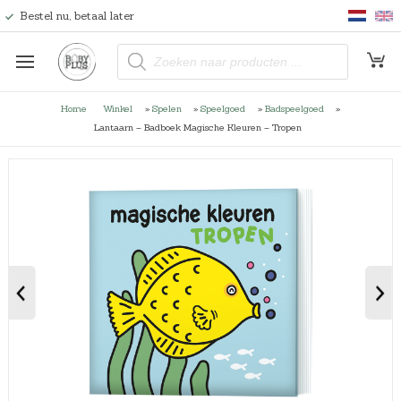
Bestel nu, betaal later
P
r
o
d
u
Home
Winkel
»
Spelen
»
Speelgoed
»
Badspeelgoed
»
c
t
Lantaarn – Badboek Magische Kleuren – Tropen
e
n
z
o
e
k
e
n