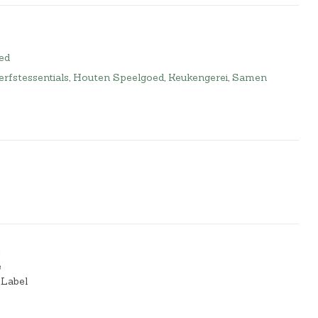
ed
rfstessentials
,
Houten Speelgoed
,
Keukengerei
,
Samen
e
e
 Label