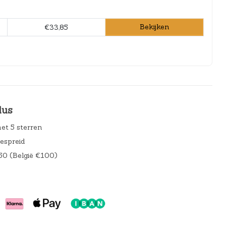
Bekijken
€33,85
lus
et 5 sterren
gespreid
50 (België €100)