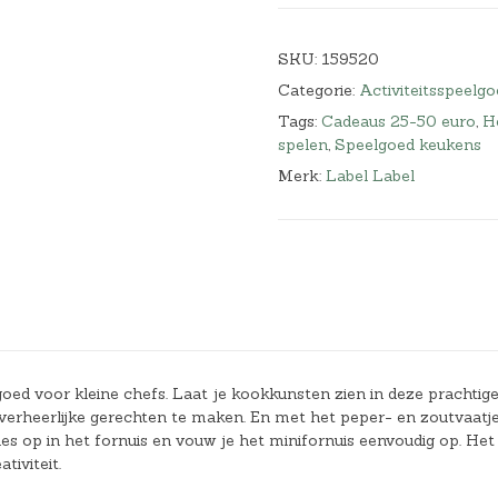
SKU:
159520
Categorie:
Activiteitsspeelgo
Tags:
Cadeaus 25-50 euro
,
He
spelen
,
Speelgoed keukens
Merk:
Label Label
ed voor kleine chefs. Laat je kookkunsten zien in deze prachtig
verheerlijke gerechten te maken. En met het peper- en zoutvaatj
les op in het fornuis en vouw je het minifornuis eenvoudig op. Het
iviteit.