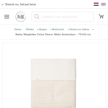
Bestel nu, betaal later
P
r
o
d
u
Home
Winkel
»
Slapen
»
Bedtextiel
»
Dekens en lakens
»
c
t
Koeka Wiegdeken Cotton Fleece Wafel Amsterdam – 75×100 cm.
e
n
z
o
e
k
e
n