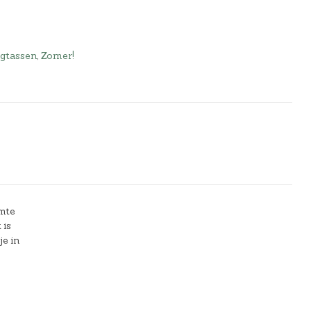
ugtassen
,
Zomer!
imte
 is
je in