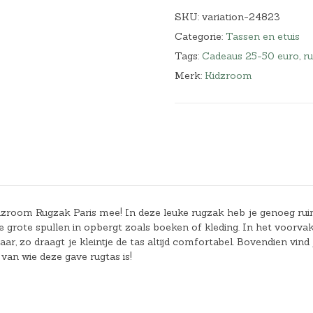
SKU:
variation-24823
Categorie:
Tassen en etuis
Tags:
Cadeaus 25-50 euro
,
r
Merk:
Kidzroom
dzroom Rugzak Paris mee! In deze leuke rugzak heb je genoeg ru
e grote spullen in opbergt zoals boeken of kleding. In het voorvak
r, zo draagt je kleintje de tas altijd comfortabel. Bovendien vind 
an wie deze gave rugtas is!