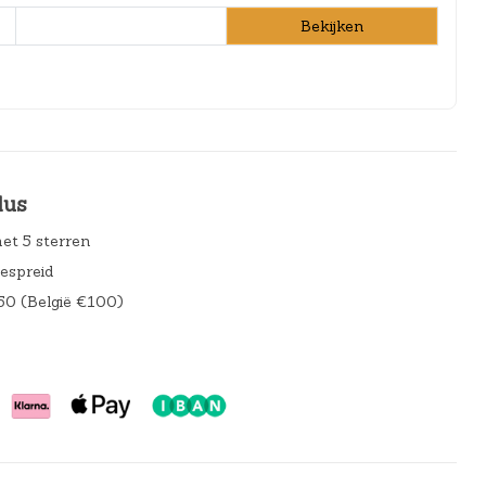
Bekijken
lus
et 5 sterren
gespreid
50 (België €100)