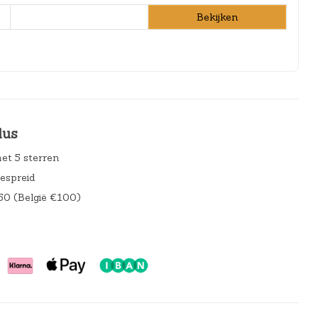
Bekijken
lus
et 5 sterren
gespreid
50 (België €100)