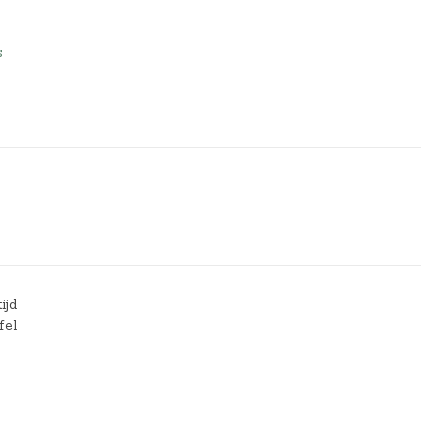
s
ijd
fel