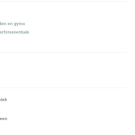
den en gyms
rfstessentials
plek
 een