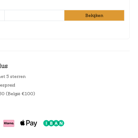
Bekijken
lus
et 5 sterren
gespreid
50 (België €100)