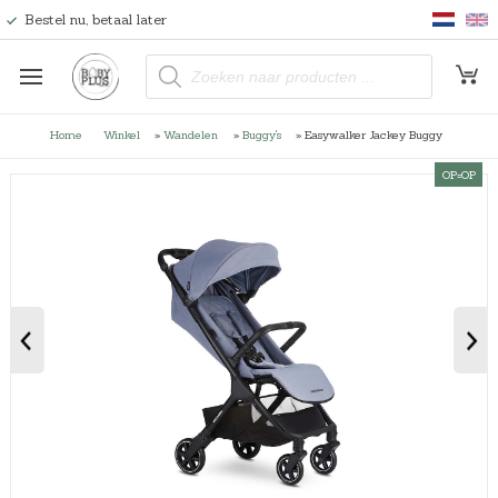
Bestel nu, betaal later
P
r
o
d
u
Home
Winkel
»
Wandelen
»
Buggy's
»
Easywalker Jackey Buggy
c
t
e
OP=OP
n
z
o
e
k
e
n