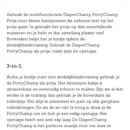
Gebruik de multifunctionele DiaperChamp PottyChamp
Potje voor kleine kampioenen die oefenen met op het
potje gaan. Je gebruikt het potje op drie verschillende
manieren en je hebt er dus jarenlang plezier van!
Bovendien helpt het je kindje tijdens de
zindelijkheidstraining. Gebruik de DiaperChamp
PottyChamp als potje, toilet zitje én opstapje.
3-in-1
Zodra je kindje start met zindelijkheidstraining, gebruik je
de PottyChamp als potje. Het binnenste bakje is
uitneembaar en eenvoudig schoon te maken. Zijn we al wat
verder in de training, dan gebruik je de bovenkant als
toiletzitje. Het zitje is universeel en past op alle gangbare
toiletzittingen. En als de wc nét te hoog is, draai je de
PottyChamp om en heb je een veilig opstapje. Het
opstapje heeft een anti-slip laag. De DiaperChamp
PottyChamp is het perfecte maatje voor om mee te