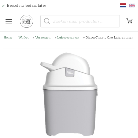
Bestel nu, betaal later
P
r
o
d
u
Home
Winkel
»
Verzorgen
»
Luiersystemen
»
DiaperChamp One Luieremmer
c
t
e
n
z
o
e
k
e
n