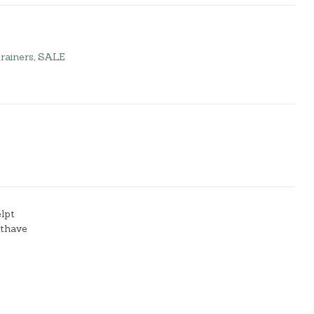
trainers
,
SALE
elpt
sthave