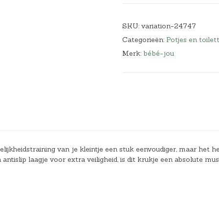
SKU:
variation-24747
Categorieën:
Potjes en toilet
Merk:
bébé-jou
ijkheidstraining van je kleintje een stuk eenvoudiger, maar het h
 antislip laagje voor extra veiligheid, is dit krukje een absolute mu