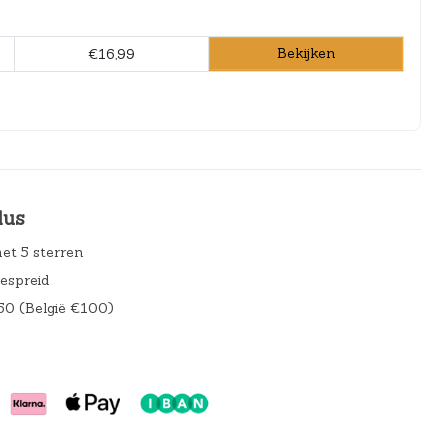
Bekijken
€16,99
lus
et 5 sterren
gespreid
50 (België €100)