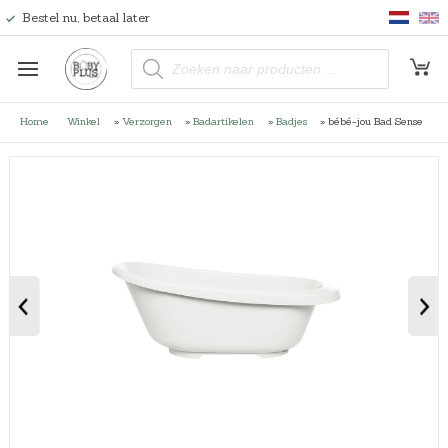
Bestel nu, betaal later
P
r
o
d
u
Home
Winkel
»
Verzorgen
»
Badartikelen
»
Badjes
»
bébé-jou Bad Sense
c
t
e
n
z
o
e
k
e
n