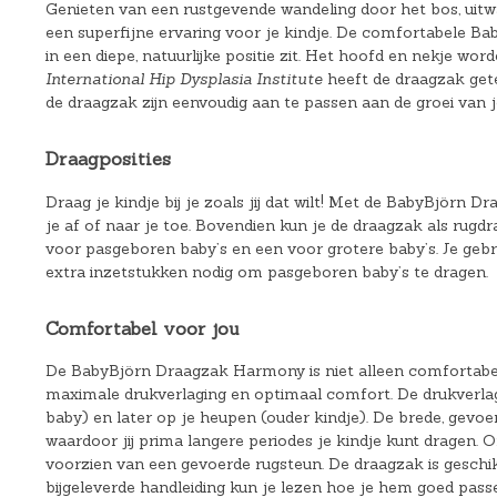
Genieten van een rustgevende wandeling door het bos, uitw
een superfijne ervaring voor je kindje. De comfortabele B
in een diepe, natuurlijke positie zit. Het hoofd en nekje w
International Hip Dysplasia Institute
heeft de draagzak gete
de draagzak zijn eenvoudig aan te passen aan de groei van je
Draagposities
Draag je kindje bij je zoals jij dat wilt! Met de BabyBjörn
je af of naar je toe. Bovendien kun je de draagzak als rug
voor pasgeboren baby’s en een voor grotere baby’s. Je gebru
extra inzetstukken nodig om pasgeboren baby’s te dragen.
Comfortabel voor jou
De BabyBjörn Draagzak Harmony is niet alleen comfortabel
maximale drukverlaging en optimaal comfort. De drukverlagen
baby) en later op je heupen (ouder kindje). De brede, gev
waardoor jij prima langere periodes je kindje kunt dragen
voorzien van een gevoerde rugsteun. De draagzak is geschi
bijgeleverde handleiding kun je lezen hoe je hem goed pass