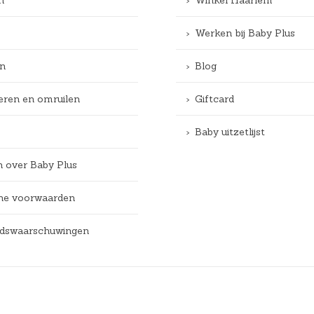
Werken bij Baby Plus
n
Blog
eren en omruilen
Giftcard
Baby uitzetlijst
n over Baby Plus
e voorwaarden
eidswaarschuwingen