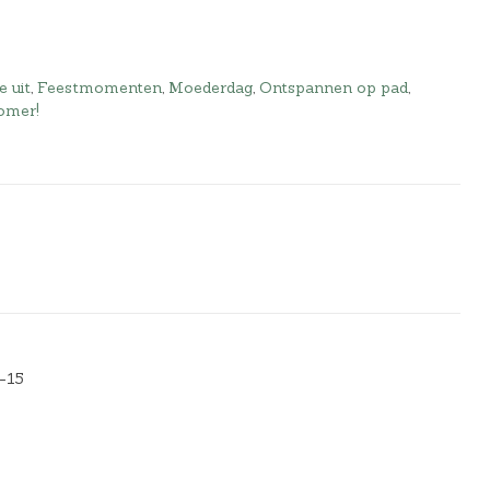
e uit
,
Feestmomenten
,
Moederdag
,
Ontspannen op pad
,
omer!
2-15