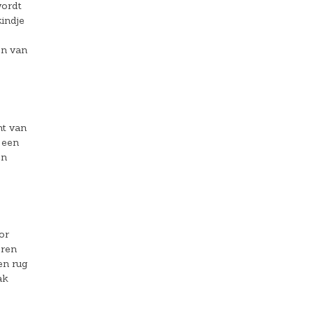
wordt
indje
en van
ht van
 een
en
or
oren
en rug
ak