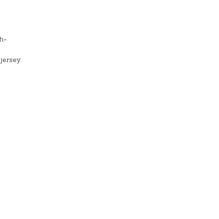
h-
jersey.