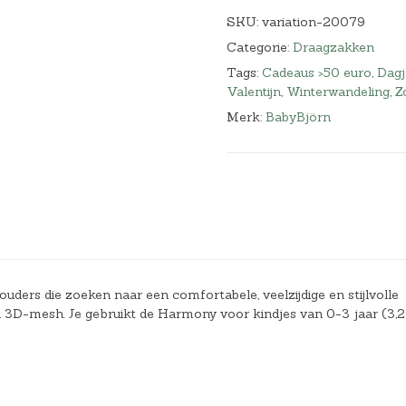
SKU:
variation-20079
Categorie:
Draagzakken
Tags:
Cadeaus >50 euro
,
Dagj
Valentijn
,
Winterwandeling
,
Z
Merk:
BabyBjörn
ers die zoeken naar een comfortabele, veelzijdige en stijlvolle
n 3D-mesh. Je gebruikt de Harmony voor kindjes van 0-3 jaar (3,