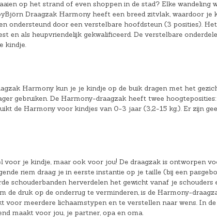
aaien op het strand of even shoppen in de stad? Elke wandeling 
abyBjörn Draagzak Harmony heeft een breed zitvlak, waardoor je k
orden ondersteund door een verstelbare hoofdsteun (3 posities). Het
st en als heupvriendelijk gekwalificeerd. De verstelbare onderdel
 kindje.
 Draagzak Harmony kun je je kindje op de buik dragen met het gezic
drager gebruiken. De Harmony-draagzak heeft twee hoogteposities:
ikt de Harmony voor kindjes van 0-3 jaar (3,2-15 kg.). Er zijn ge
 voor je kindje, maar ook voor jou! De draagzak is ontworpen vo
de riem draag je in eerste instantie op je taille (bij een pasgeb
oerde schouderbanden herverdelen het gewicht vanaf je schouders 
. Om de druk op de onderrug te verminderen, is de Harmony-draagz
kt voor meerdere lichaamstypen en te verstellen naar wens. In de
end maakt voor jou, je partner, opa en oma.