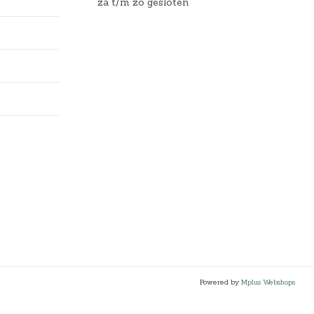
za t/m zo gesloten
Powered by
Mplus Webshops