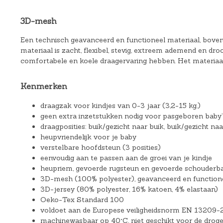
3D-mesh
Een technisch geavanceerd en functioneel materiaal, bove
materiaal is zacht, flexibel, stevig, extreem ademend en droo
comfortabele en koele draagervaring hebben. Het materiaal
Kenmerken
draagzak voor kindjes van 0-3 jaar (3,2-15 kg.)
geen extra inzetstukken nodig voor pasgeboren baby’
draagposities: buik/gezicht naar buik, buik/gezicht naa
heupvriendelijk voor je baby
verstelbare hoofdsteun (3 posities)
eenvoudig aan te passen aan de groei van je kindje
heupriem, gevoerde rugsteun en gevoerde schouderb
3D-mesh (100% polyester), geavanceerd en functione
3D-jersey (80% polyester, 16% katoen, 4% elastaan)
Oeko-Tex Standard 100
voldoet aan de Europese veiligheidsnorm EN 13209-
machinewasbaar op 40°C, niet geschikt voor de droge