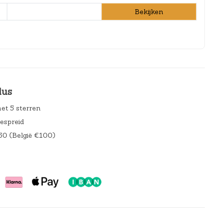
Bekijken
lus
et 5 sterren
gespreid
50 (België €100)