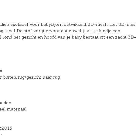
ndien exclusief voor BabyBjörn ontwikkeld: 3D-mesh. Het 3D-mes
gt snel. De stof zorgt ervoor dat zowel jij als je kindje een
 rond het gezicht en hoofd van je baby bestaat uit een zacht 3D-
s
r buiten, rug/gezicht naar rug
anden
el materiaal
2:2015
r