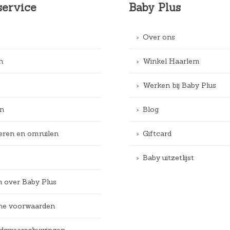
service
Baby Plus
Over ons
n
Winkel Haarlem
Werken bij Baby Plus
n
Blog
eren en omruilen
Giftcard
Baby uitzetlijst
n over Baby Plus
e voorwaarden
eidswaarschuwingen