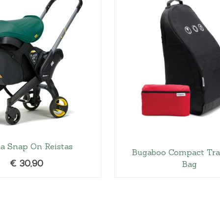
Hoeslakens
Matrasbeschermers
Slaapzakken en inbakeren
a Snap On Reistas
Bugaboo Compact Tra
€
30,90
Bag