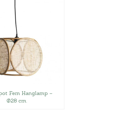
Hoeslakens
Matrasbeschermers
Slaapzakken en inbakeren
pot Fem Hanglamp –
Ø28 cm.