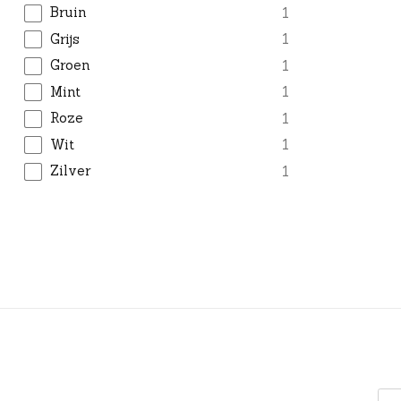
Bruin
1
Grijs
1
Groen
1
Mint
1
Roze
1
Wit
1
Zilver
1