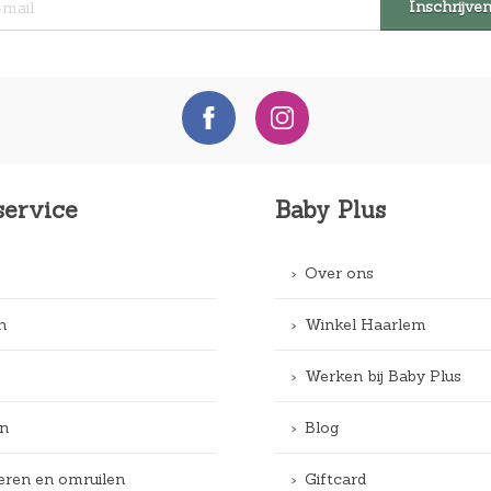
s
:
€
1
5
,
9
service
Baby Plus
9
.
Over ons
n
Winkel Haarlem
Werken bij Baby Plus
n
Blog
eren en omruilen
Giftcard