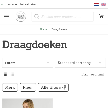
Bestel nu, betaal later
P
r
o
d
u
Home
Draagdoeken
c
t
e
Draagdoeken
n
z
o
e
k
e
n
Filters
Enig resultaat
Merk
Kleur
Alle filters