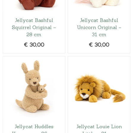
a
.
s
:
Jellycat Bashful
Jellycat Bashful
€
Squirrel Original –
Unicorn Original –
3
28 cm
31 cm
1
€
30,00
€
30,00
,
9
9
.
Jellycat Huddles
Jellycat Louie Lion