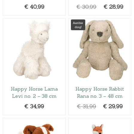
O
H
€
40,99
€
30,99
€
28,99
o
u
r
i
Aanbie
ding!
s
d
p
i
r
g
o
e
n
p
k
r
e
i
l
j
Happy Horse Lama
Happy Horse Rabbit
i
s
Levi no. 2 – 38 cm
Rana no. 3 – 48 cm
j
i
O
H
€
34,99
€
31,99
€
29,99
k
s
o
u
e
:
r
i
p
€
s
d
r
2