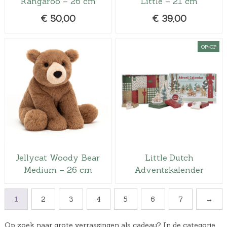
Kangaroo – 26 cm
Little – 21 cm
€
50,00
€
39,00
OP=OP
Jellycat Woody Bear
Little Dutch
Medium – 26 cm
Adventskalender
1
2
3
4
5
6
7
→
Op zoek naar grote verrassingen als cadeau? In de categorie