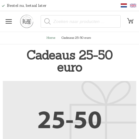
Bestel nu, betaal later
P
r
o
d
u
Home
Cadeaus 25-50 euro
c
t
e
Cadeaus 25-50
n
z
o
euro
e
k
e
n