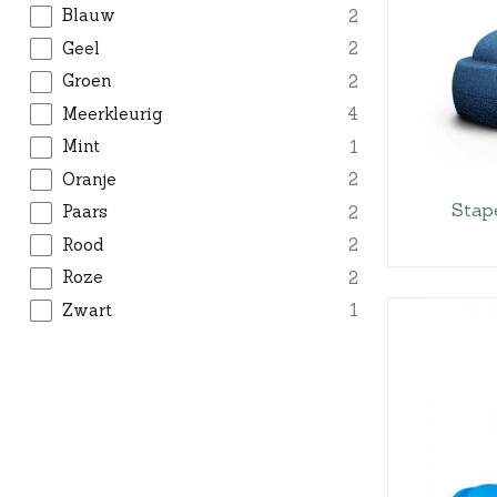
Blauw
2
Geel
2
Groen
2
Meerkleurig
4
Mint
1
Oranje
2
Stape
Paars
2
Rood
2
Roze
2
Zwart
1