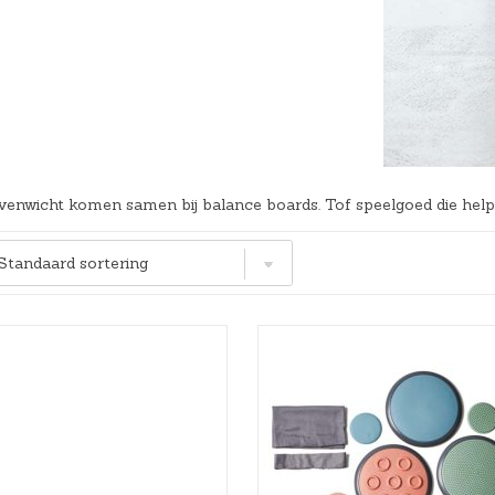
Hoeslakens
Matrasbeschermers
Slaapzakken en inbakeren
enwicht komen samen bij balance boards. Tof speelgoed die helpt 