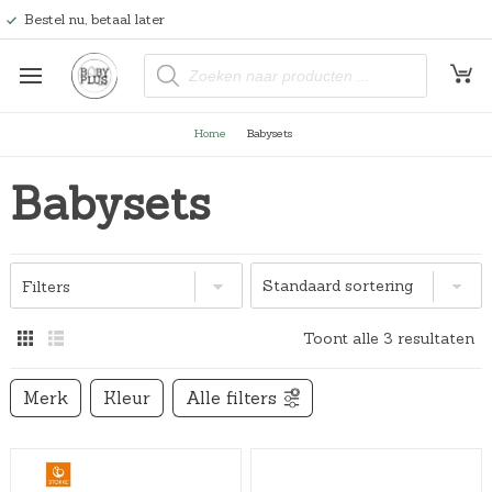
Bestel nu, betaal later
P
r
o
d
u
Home
Babysets
c
t
e
Babysets
n
z
o
e
k
e
n
Filters
Toont alle 3 resultaten
Merk
Kleur
Alle filters