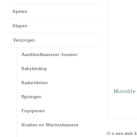
Bedlades
Loopstoelen/-wagens
Kledingaccessoires
Badspeelgoed*
Ergobaby Kinderwagens
Spelen
Uitvalbeveiliging
Twee-/Driewielers
Zwemkleding
Joolz Kinderwagens
Slapen
Lattenbodems
Rammelaars en bijtringen
Pyjama's
Maxi-Cosi Kinderwagens
Verzorgen
Speelgoedkisten
Slaapzakken
Nuna Kinderwagens
Aankleedkussens/-hoezen
Speelkleden en gyms
Badjassen
Quax Kinderwagens
Babykleding
Stokke Kinderwagens
Badartikelen
UPPAbaby Kinderwagens
Microlif
Bijtringen
Fopspenen
Kruiken en Warmtekussens
O o een ziek k