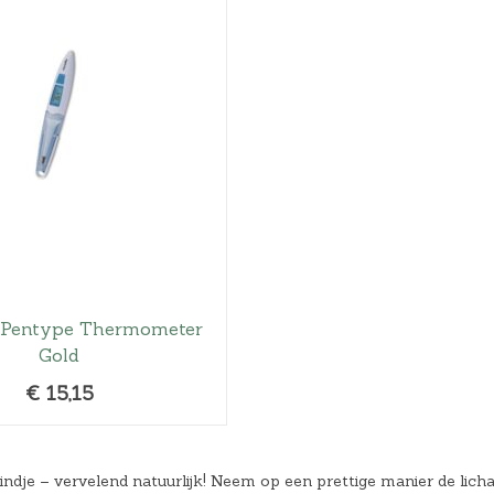
Hoeslakens
Matrasbeschermers
Slaapzakken en inbakeren
e Pentype Thermometer
Gold
€
15,15
indje – vervelend natuurlijk! Neem op een prettige manier de li