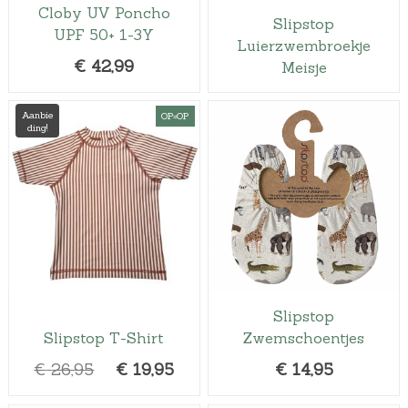
Cloby UV Poncho
Slipstop
UPF 50+ 1-3Y
Luierzwembroekje
€
42,99
Meisje
Aanbie
OP=OP
ding!
Slipstop
Slipstop T-Shirt
Zwemschoentjes
O
H
€
26,95
€
19,95
€
14,95
o
u