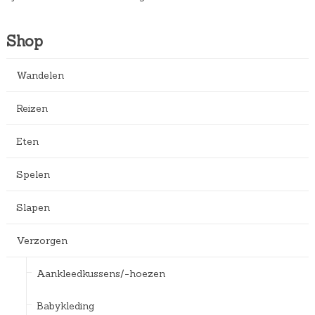
s
9
w
5
a
.
Shop
s
:
Wandelen
€
Reizen
2
6
Eten
,
9
Spelen
5
.
Slapen
Verzorgen
Aankleedkussens/-hoezen
Babykleding