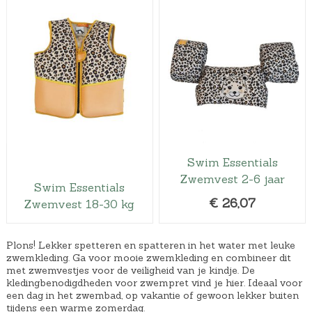
r
i
s
d
p
i
r
g
o
e
n
p
k
r
e
i
l
j
Swim Essentials
i
s
Zwemvest 2-6 jaar
j
i
Swim Essentials
€
26,07
Zwemvest 18-30 kg
k
s
e
:
p
€
Plons! Lekker spetteren en spatteren in het water met leuke
r
1
zwemkleding. Ga voor mooie zwemkleding en combineer dit
met zwemvestjes voor de veiligheid van je kindje. De
i
9
kledingbenodigdheden voor zwempret vind je hier. Ideaal voor
j
,
een dag in het zwembad, op vakantie of gewoon lekker buiten
tijdens een warme zomerdag.