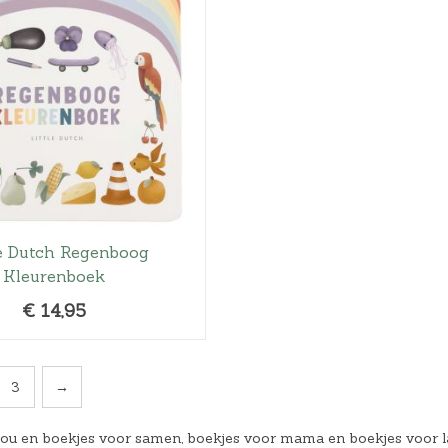
le Dutch Regenboog
Kleurenboek
€
14,95
3
→
jou en boekjes voor samen, boekjes voor mama en boekjes voor lat