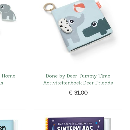
s Home
Done by Deer Tummy Time
ds
Activiteitenboek Deer Friends
€
31,00