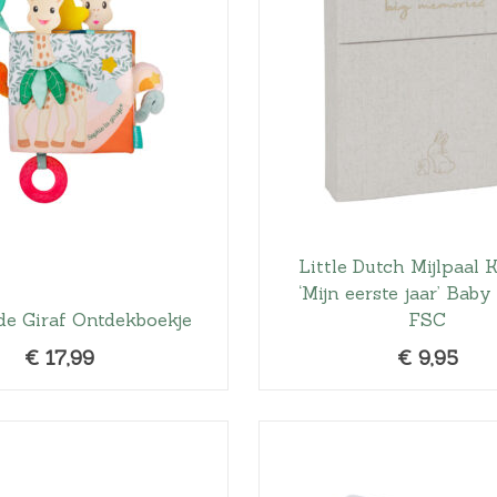
Little Dutch Mijlpaal 
‘Mijn eerste jaar’ Bab
de Giraf Ontdekboekje
FSC
€
17,99
€
9,95