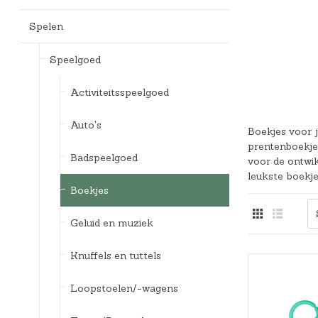
Bedlades
Loopstoelen/-wagens
Kledingaccessoires
Badspeelgoed*
Ergobaby Kinderwagens
Spelen
Uitvalbeveiliging
Twee-/Driewielers
Zwemkleding
Joolz Kinderwagens
Speelgoed
Lattenbodems
Rammelaars en bijtringen
Pyjama's
Maxi-Cosi Kinderwagens
Activiteitsspeelgoed
Speelgoedkisten
Slaapzakken
Nuna Kinderwagens
Auto's
Boekjes voor 
Speelkleden en gyms
Badjassen
Quax Kinderwagens
prentenboekjes
Badspeelgoed
voor de ontwi
Stokke Kinderwagens
leukste boekje
Boekjes
UPPAbaby Kinderwagens
Geluid en muziek
Knuffels en tuttels
Loopstoelen/-wagens