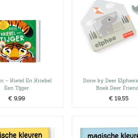
n – Kietel En Kriebel
Done by Deer Elphee’
Een Tijger
Boek Deer Frien
€
9,99
€
19,55