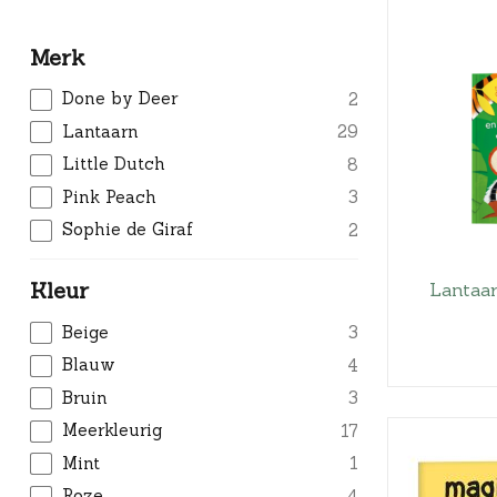
Merk
Done by Deer
2
Lantaarn
29
Little Dutch
8
Pink Peach
3
Sophie de Giraf
2
Kleur
Lantaar
Beige
3
Blauw
4
Bruin
3
Meerkleurig
17
Mint
1
Roze
4