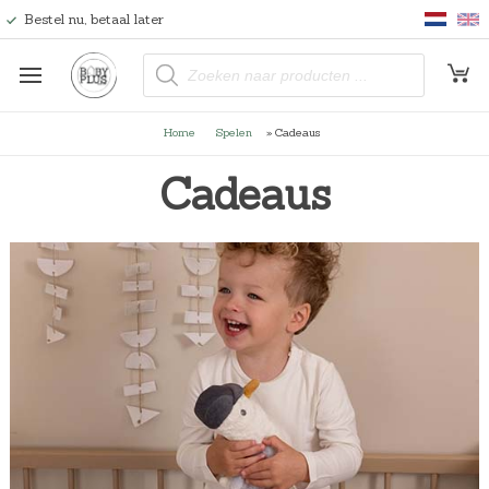
Bestel nu, betaal later
P
r
o
d
u
Home
Spelen
»
Cadeaus
c
t
e
Cadeaus
n
z
o
e
k
e
n