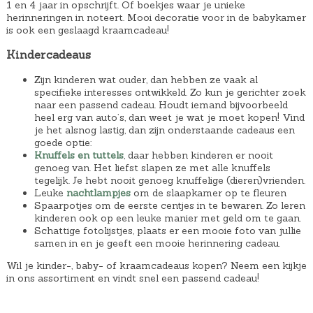
1 en 4 jaar in opschrijft. Of boekjes waar je unieke
herinneringen in noteert. Mooi decoratie voor in de babykamer
is ook een geslaagd kraamcadeau!
Kindercadeaus
Zijn kinderen wat ouder, dan hebben ze vaak al
specifieke interesses ontwikkeld. Zo kun je gerichter zoek
naar een passend cadeau. Houdt iemand bijvoorbeeld
heel erg van auto’s, dan weet je wat je moet kopen! Vind
je het alsnog lastig, dan zijn onderstaande cadeaus een
goede optie:
Knuffels en tuttels
, daar hebben kinderen er nooit
genoeg van. Het liefst slapen ze met alle knuffels
tegelijk. Je hebt nooit genoeg knuffelige (dieren)vrienden.
Leuke
nachtlampjes
om de slaapkamer op te fleuren
Spaarpotjes om de eerste centjes in te bewaren. Zo leren
kinderen ook op een leuke manier met geld om te gaan.
Schattige fotolijstjes, plaats er een mooie foto van jullie
samen in en je geeft een mooie herinnering cadeau.
Wil je kinder-, baby- of kraamcadeaus kopen? Neem een kijkje
in ons assortiment en vindt snel een passend cadeau!