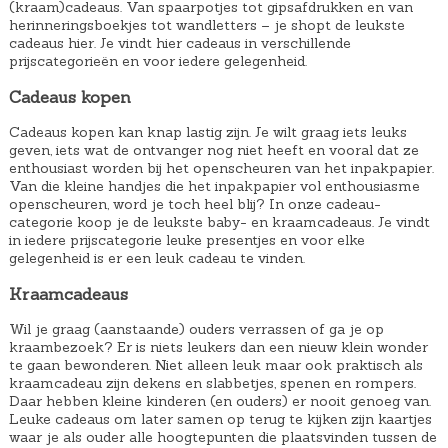
p
€
(kraam)cadeaus. Van spaarpotjes tot gipsafdrukken en van
herinneringsboekjes tot wandletters – je shopt de leukste
r
3
cadeaus hier. Je vindt hier cadeaus in verschillende
i
1
prijscategorieën en voor iedere gelegenheid.
j
,
Cadeaus kopen
s
0
Cadeaus kopen kan knap lastig zijn. Je wilt graag iets leuks
w
0
geven, iets wat de ontvanger nog niet heeft en vooral dat ze
a
.
enthousiast worden bij het openscheuren van het inpakpapier.
Van die kleine handjes die het inpakpapier vol enthousiasme
s
openscheuren, word je toch heel blij? In onze cadeau-
:
categorie koop je de leukste baby- en kraamcadeaus. Je vindt
€
in iedere prijscategorie leuke presentjes en voor elke
gelegenheid is er een leuk cadeau te vinden.
3
9
Kraamcadeaus
,
Wil je graag (aanstaande) ouders verrassen of ga je op
9
kraambezoek? Er is niets leukers dan een nieuw klein wonder
te gaan bewonderen. Niet alleen leuk maar ook praktisch als
0
kraamcadeau zijn dekens en slabbetjes, spenen en rompers.
.
Daar hebben kleine kinderen (en ouders) er nooit genoeg van.
Leuke cadeaus om later samen op terug te kijken zijn kaartjes
waar je als ouder alle hoogtepunten die plaatsvinden tussen de