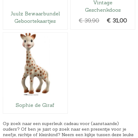
Vintage
Geschenkdoos
Juulz Bewaarbundel
O
H
€
39,90
€
31,00
Geboortekaartjes
o
u
r
i
s
d
p
i
r
g
o
e
n
p
k
r
e
i
l
j
Sophie de Giraf
i
s
j
i
k
s
Op zoek naar een superleuk cadeau voor (aanstaande)
ouders? Of ben je juist op zoek naar een presentje voor je
e
:
neefje, nichtje of kleinkind? Neem een kijkje tussen deze leuke