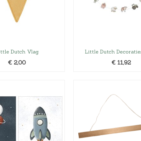
ittle Dutch Vlag
Little Dutch Decoratie
€
2,00
€
11,92