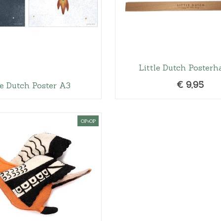
Little Dutch Posterh
€
9,95
le Dutch Poster A3
OP=OP