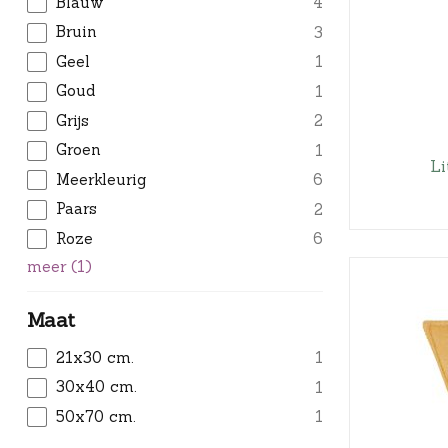
Blauw
4
Bruin
3
Geel
1
Goud
1
Grijs
2
Groen
1
Li
Meerkleurig
6
Paars
2
Roze
6
meer
(
1
)
Maat
21x30 cm.
1
30x40 cm.
1
50x70 cm.
1