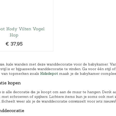
ot Kody Vilten Vogel
Hop
€
37,95
aie, kale wanden met deze wanddecoratie voor de babykamer. Van 
urstijl is er bijpassende wanddecoratie te vinden. Ga voor één stijl
e van topmerken zoals
Kidsdepot
maak je de babykamer compleet
tie kopen
is alle decoratie die je koopt om aan de muur te hangen. Denk aa
 met schroeven of spijkers. Lichtere items kun je soms ook met z
 Scheelt weer als je de wanddecoratie omwisselt voor iets nieuws
nddecoratie