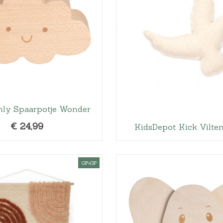
nly Spaarpotje Wonder
€
24,99
KidsDepot Kick Vilte
OP=OP