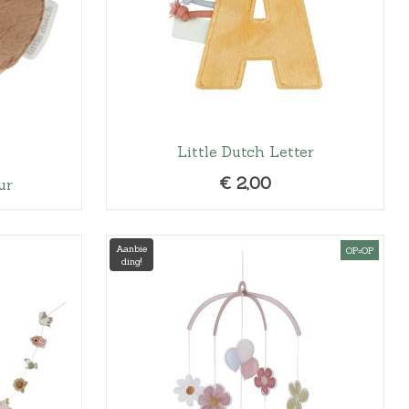
Little Dutch Letter
€
2,00
ur
Aanbie
OP=OP
ding!