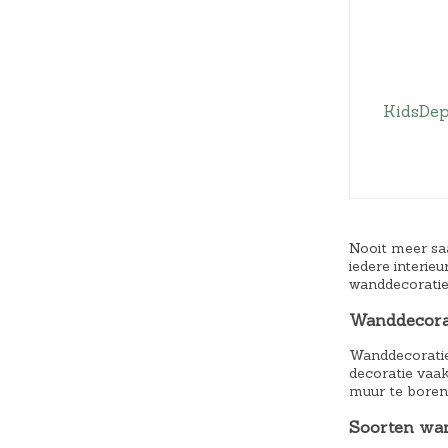
KidsDep
Nooit meer sa
iedere interie
wanddecorati
Wanddecora
Wanddecoratie 
decoratie vaak
muur te boren.
Soorten wa