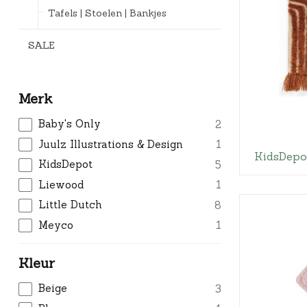
Tafels | Stoelen | Bankjes
SALE
Merk
Baby's Only
2
Juulz Illustrations & Design
1
KidsDepo
KidsDepot
5
Liewood
1
Little Dutch
8
Meyco
1
Kleur
Beige
3