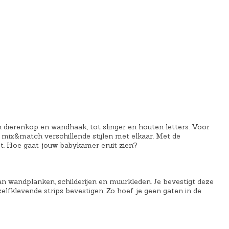
8
9
.
dierenkop en wandhaak, tot slinger en houten letters. Voor
 of mix&match verschillende stijlen met elkaar. Met de
. Hoe gaat jouw babykamer eruit zien?
n wandplanken, schilderijen en muurkleden. Je bevestigt deze
elfklevende strips bevestigen. Zo hoef je geen gaten in de
!