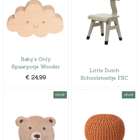
Baby’s Only
Spaarpotje Wonder
Little Dutch
€
24,99
Schoolstoeltje FSC
OP=OP
OP=OP