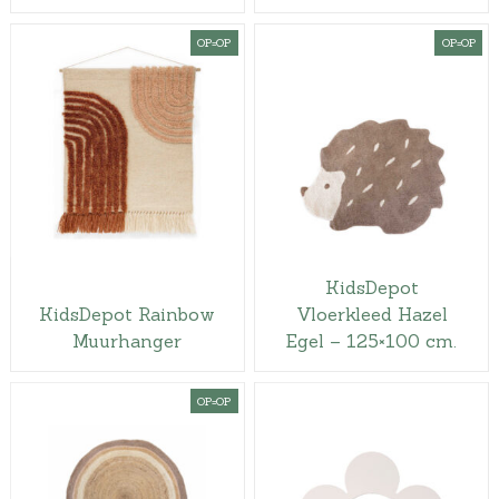
OP=OP
OP=OP
KidsDepot
KidsDepot Rainbow
Vloerkleed Hazel
Muurhanger
Egel – 125×100 cm.
OP=OP