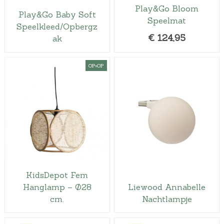
Play&Go Bloom
Play&Go Baby Soft
Speelmat
Speelkleed/Opbergz
€
124,95
ak
OP=OP
KidsDepot Fem
Hanglamp – Ø28
Liewood Annabelle
cm.
Nachtlampje