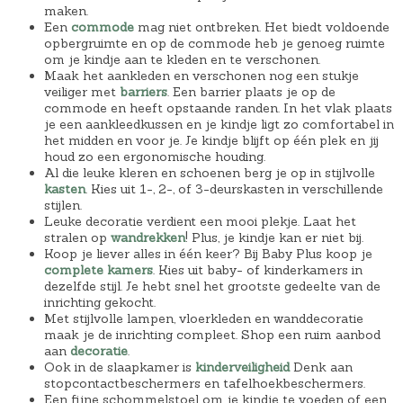
maken.
Een
commode
mag niet ontbreken. Het biedt voldoende
opbergruimte en op de commode heb je genoeg ruimte
om je kindje aan te kleden en te verschonen.
Maak het aankleden en verschonen nog een stukje
veiliger met
barriers
. Een barrier plaats je op de
commode en heeft opstaande randen. In het vlak plaats
je een aankleedkussen en je kindje ligt zo comfortabel in
het midden en voor je. Je kindje blijft op één plek en jij
houd zo een ergonomische houding.
Al die leuke kleren en schoenen berg je op in stijlvolle
kasten
. Kies uit 1-, 2-, of 3-deurskasten in verschillende
stijlen.
Leuke decoratie verdient een mooi plekje. Laat het
stralen op
wandrekken
! Plus, je kindje kan er niet bij.
Koop je liever alles in één keer? Bij Baby Plus koop je
complete kamers
. Kies uit baby- of kinderkamers in
dezelfde stijl. Je hebt snel het grootste gedeelte van de
inrichting gekocht.
Met stijlvolle lampen, vloerkleden en wanddecoratie
maak je de inrichting compleet. Shop een ruim aanbod
aan
decoratie
.
Ook in de slaapkamer is
kinderveiligheid
Denk aan
stopcontactbeschermers en tafelhoekbeschermers.
Een fijne schommelstoel om je kindje te voeden of een