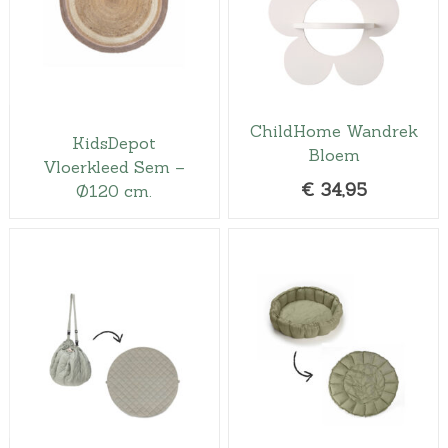
ChildHome Wandrek
KidsDepot
Bloem
Vloerkleed Sem –
€
34,95
Ø120 cm.