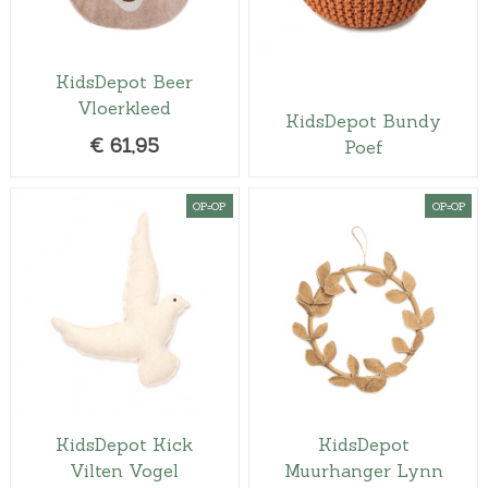
KidsDepot Beer
Vloerkleed
KidsDepot Bundy
€
61,95
Poef
OP=OP
OP=OP
KidsDepot Kick
KidsDepot
Vilten Vogel
Muurhanger Lynn