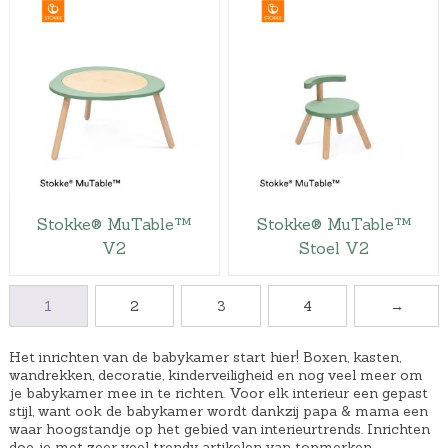
Stokke® MuTable™
Stokke® MuTable™
V2
Stoel V2
1
2
3
4
→
Het inrichten van de babykamer start hier! Boxen, kasten,
wandrekken, decoratie, kinderveiligheid en nog veel meer om
je babykamer mee in te richten. Voor elk interieur een gepast
stijl, want ook de babykamer wordt dankzij papa & mama een
waar hoogstandje op het gebied van interieurtrends. Inrichten
doe je met zeer veel trendy artikelen van topmerken.