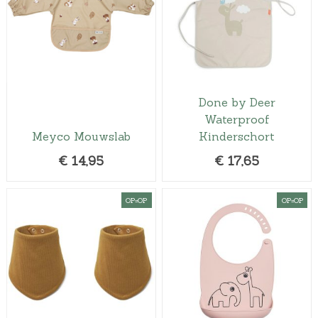
Done by Deer
Waterproof
Meyco Mouwslab
Kinderschort
€
14,95
€
17,65
OP=OP
OP=OP