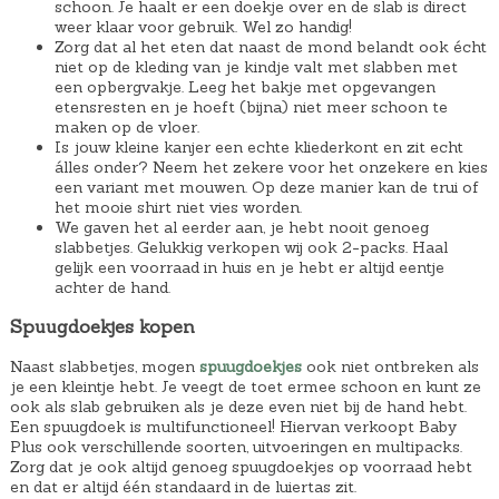
schoon. Je haalt er een doekje over en de slab is direct
weer klaar voor gebruik. Wel zo handig!
Zorg dat al het eten dat naast de mond belandt ook écht
niet op de kleding van je kindje valt met slabben met
een opbergvakje. Leeg het bakje met opgevangen
etensresten en je hoeft (bijna) niet meer schoon te
maken op de vloer.
Is jouw kleine kanjer een echte kliederkont en zit echt
álles onder? Neem het zekere voor het onzekere en kies
een variant met mouwen. Op deze manier kan de trui of
het mooie shirt niet vies worden.
We gaven het al eerder aan, je hebt nooit genoeg
slabbetjes. Gelukkig verkopen wij ook 2-packs. Haal
gelijk een voorraad in huis en je hebt er altijd eentje
achter de hand.
Spuugdoekjes kopen
Naast slabbetjes, mogen
spuugdoekjes
ook niet ontbreken als
je een kleintje hebt. Je veegt de toet ermee schoon en kunt ze
ook als slab gebruiken als je deze even niet bij de hand hebt.
Een spuugdoek is multifunctioneel! Hiervan verkoopt Baby
Plus ook verschillende soorten, uitvoeringen en multipacks.
Zorg dat je ook altijd genoeg spuugdoekjes op voorraad hebt
en dat er altijd één standaard in de luiertas zit.