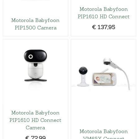
l
j
Motorola Babyfoon
i
s
PIP1610 HD Connect
j
i
Motorola Babyfoon
€
137,95
PIP1500 Camera
k
s
e
:
p
€
r
5
i
9
j
,
s
4
w
9
a
.
s
:
Motorola Babyfoon
€
PIP1610 HD Connect
8
Camera
Motorola Babyfoon
4
€
72,99
VM65X Connect