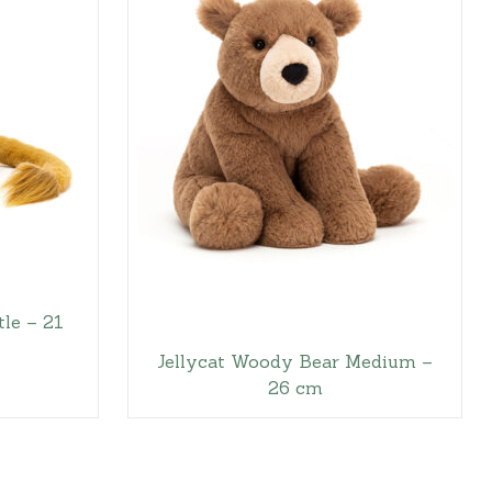
tle – 21
Jellycat Woody Bear Medium –
26 cm