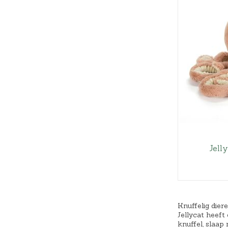
Jell
Knuffelig dier
Jellycat heeft
knuffel, slaap