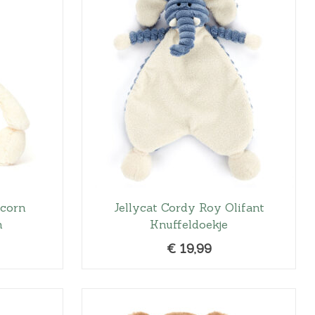
icorn
Jellycat Cordy Roy Olifant
m
Knuffeldoekje
€
19,99