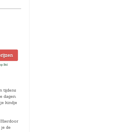
prijzen
 op Bol
 tijdens
e dagen.
je kindje
 Hierdoor
 je de