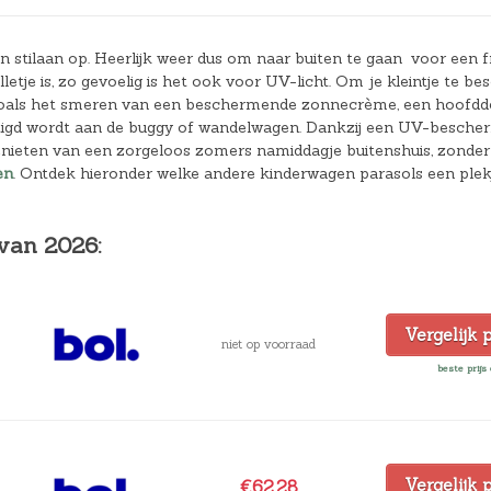
Hoeslakens
 stilaan op. Heerlijk weer dus om naar buiten te gaan voor een f
Matrasbeschermers
etje is, zo gevoelig is het ook voor UV-licht. Om je kleintje te b
 zoals het smeren van een beschermende zonnecrème, een hoofdd
Slaapzakken en inbakeren
evestigd wordt aan de buggy of wandelwagen. Dankzij een UV-besch
genieten van een zorgeloos zomers namiddagje buitenshuis, zonder 
en
. Ontdek hieronder welke andere kinderwagen parasols een plek
 van 2026:
Vergelijk 
niet op voorraad
beste prijs 
Vergelijk 
€62,28