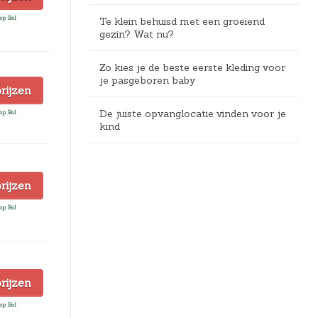
op Bol
Te klein behuisd met een groeiend
gezin? Wat nu?
Zo kies je de beste eerste kleding voor
je pasgeboren baby
prijzen
De juiste opvanglocatie vinden voor je
op Bol
kind
prijzen
op Bol
prijzen
op Bol