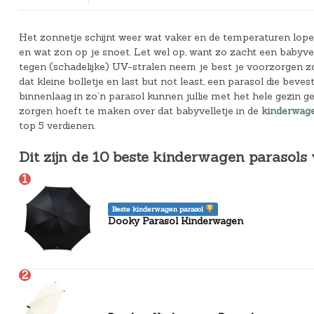
Bedlades
Loopstoelen/-wagens
Kledingaccessoires
Badspeelgoed*
Ergobaby Kinderwagens
Het zonnetje schijnt weer wat vaker en de temperaturen lopen
Uitvalbeveiliging
Twee-/Driewielers
Zwemkleding
Joolz Kinderwagens
en wat zon op je snoet. Let wel op, want zo zacht een babyvell
tegen (schadelijke) UV-stralen neem je best je voorzorgen
Lattenbodems
Rammelaars en bijtringen
Pyjama's
Maxi-Cosi Kinderwagens
dat kleine bolletje en last but not least, een parasol die b
binnenlaag in zo’n parasol kunnen jullie met het hele gezin 
Speelgoedkisten
Slaapzakken
Nuna Kinderwagens
zorgen hoeft te maken over dat babyvelletje in de
kinderwag
top 5 verdienen.
Speelkleden en gyms
Badjassen
Quax Kinderwagens
Dit zijn de 10 beste kinderwagen parasols
Stokke Kinderwagens
1
UPPAbaby Kinderwagens
Beste kinderwagen parasol
Dooky Parasol Kinderwagen
2