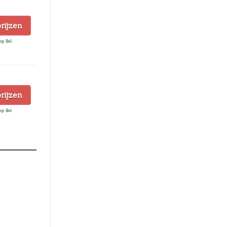
prijzen
op Bol
prijzen
op Bol