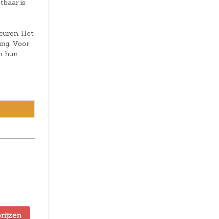
tbaar is
leuren. Het
ing. Voor
m hun
prijzen