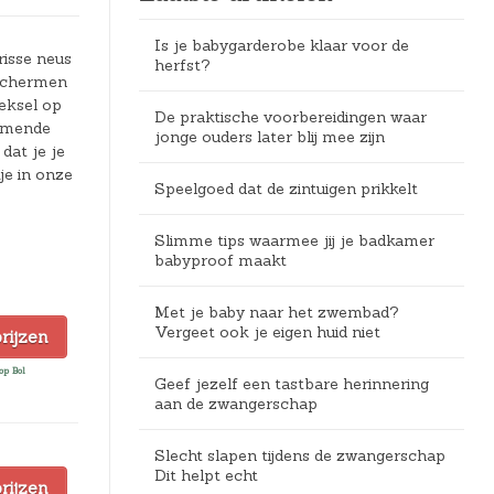
Is je babygarderobe klaar voor de
risse neus
herfst?
eschermen
eksel op
De praktische voorbereidingen waar
ermende
jonge ouders later blij mee zijn
dat je je
je in onze
Speelgoed dat de zintuigen prikkelt
Slimme tips waarmee jij je badkamer
babyproof maakt
Met je baby naar het zwembad?
Vergeet ook je eigen huid niet
prijzen
op Bol
Geef jezelf een tastbare herinnering
aan de zwangerschap
Slecht slapen tijdens de zwangerschap
Dit helpt echt
prijzen