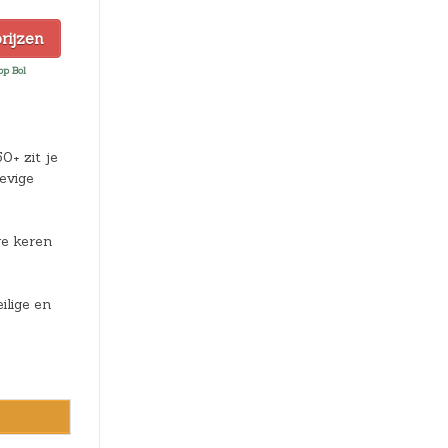
prijzen
 op Bol
0+ zit je
evige
re keren
ilige en