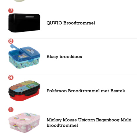
7
QUVIO Broodtrommel
8
Bluey brooddoos
9
Pokémon Broodtrommel met Bestek
1
0
Mickey Mouse Unicorn Regenboog Multi
broodtrommel