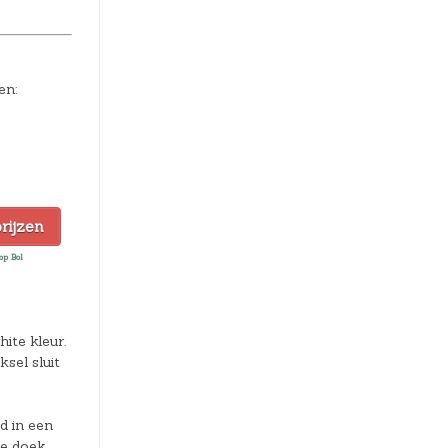
en:
prijzen
op Bol
ite kleur.
sel sluit
d in een
e doek.