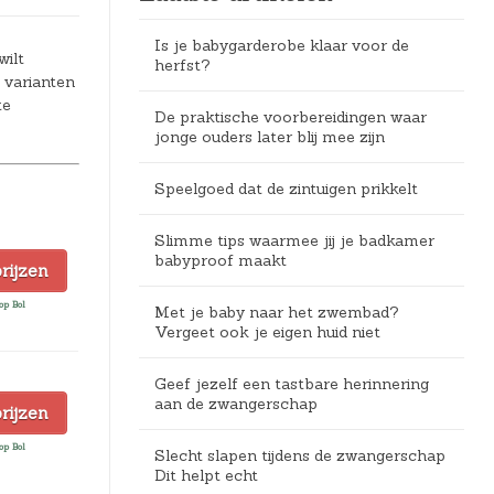
Is je babygarderobe klaar voor de
wilt
herfst?
 varianten
te
De praktische voorbereidingen waar
jonge ouders later blij mee zijn
Speelgoed dat de zintuigen prikkelt
Slimme tips waarmee jij je badkamer
babyproof maakt
prijzen
op Bol
Met je baby naar het zwembad?
Vergeet ook je eigen huid niet
Geef jezelf een tastbare herinnering
aan de zwangerschap
prijzen
op Bol
Slecht slapen tijdens de zwangerschap
Dit helpt echt