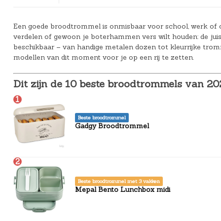
Bedlades
Loopstoelen/-wagens
Kledingaccessoires
Badspeelgoed*
Ergobaby Kinderwagens
Een goede broodtrommel is onmisbaar voor school, werk of o
Uitvalbeveiliging
Twee-/Driewielers
Zwemkleding
Joolz Kinderwagens
verdelen of gewoon je boterhammen vers wilt houden: de juis
beschikbaar – van handige metalen dozen tot kleurrijke tromm
Lattenbodems
Rammelaars en bijtringen
Pyjama's
Maxi-Cosi Kinderwagens
modellen van dit moment voor je op een rij te zetten.
Speelgoedkisten
Slaapzakken
Nuna Kinderwagens
Dit zijn de 10 beste broodtrommels van 20
Speelkleden en gyms
Badjassen
Quax Kinderwagens
1
Stokke Kinderwagens
Beste broodtrommel
Gadgy Broodtrommel
UPPAbaby Kinderwagens
2
Beste broodtrommel met 3 vakken
Mepal Bento Lunchbox midi