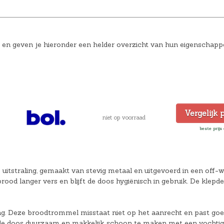
 en geven je hieronder een helder overzicht van hun eigenschapp
Vergelijk 
niet op voorraad
beste prijs 
tstraling, gemaakt van stevig metaal en uitgevoerd in een off-wh
ood langer vers en blijft de doos hygiënisch in gebruik. De klepdek
ng. Deze broodtrommel misstaat niet op het aanrecht en past goe
is de doos duurzaam en makkelijk schoon te maken met een vochtig