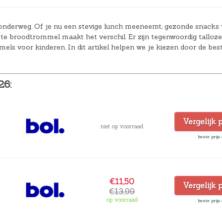
Hoeslakens
nderweg. Of je nu een stevige lunch meeneemt, gezonde snacks 
Matrasbeschermers
te broodtrommel maakt het verschil. Er zijn tegenwoordig talloze
els voor kinderen. In dit artikel helpen we je kiezen door de bes
Slaapzakken en inbakeren
26:
Vergelijk 
niet op voorraad
beste prijs 
€11,50
Vergelijk 
€13,99
op voorraad
beste prijs 