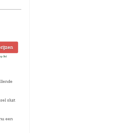
prijzen
op Bol
llende
el sluit
nu een