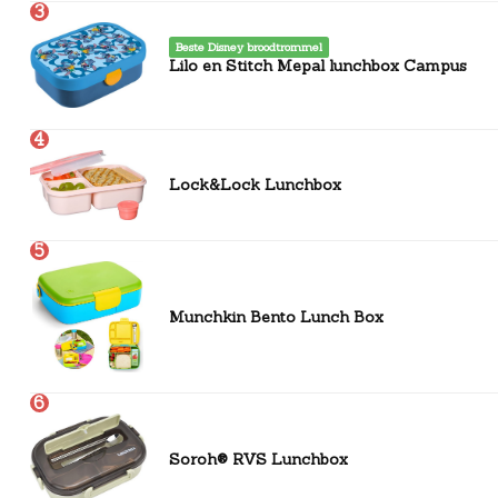
3
Beste Disney broodtrommel
Lilo en Stitch Mepal lunchbox Campus
4
Lock&Lock Lunchbox
5
Munchkin Bento Lunch Box
6
Soroh® RVS Lunchbox