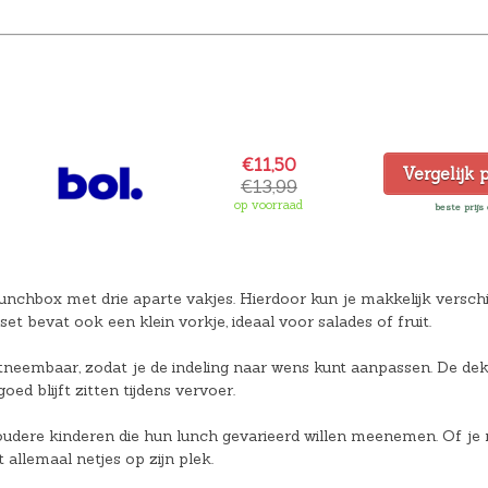
€11,50
Vergelijk 
€13,99
op voorraad
beste prijs 
nchbox met drie aparte vakjes. Hierdoor kun je makkelijk verschi
 bevat ook een klein vorkje, ideaal voor salades of fruit.
uitneembaar, zodat je de indeling naar wens kunt aanpassen. De deks
oed blijft zitten tijdens vervoer.
udere kinderen die hun lunch gevarieerd willen meenemen. Of je 
 allemaal netjes op zijn plek.