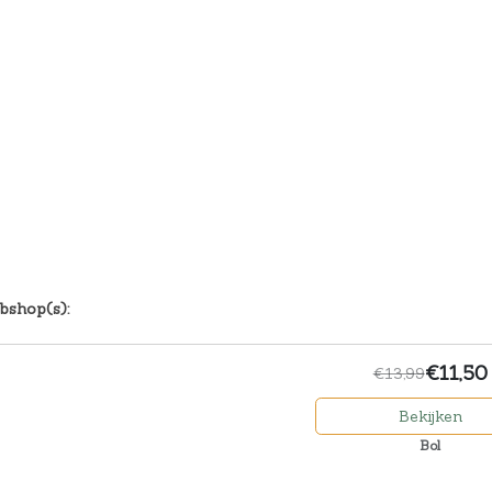
bshop(s):
€11,50
€13,99
Bekijken
Bol