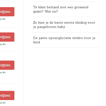
Te klein behuisd met een groeiend
gezin? Wat nu?
prijzen
op Bol
Zo kies je de beste eerste kleding voor
je pasgeboren baby
prijzen
De juiste opvanglocatie vinden voor je
kind
op Bol
prijzen
op Bol
prijzen
op Bol