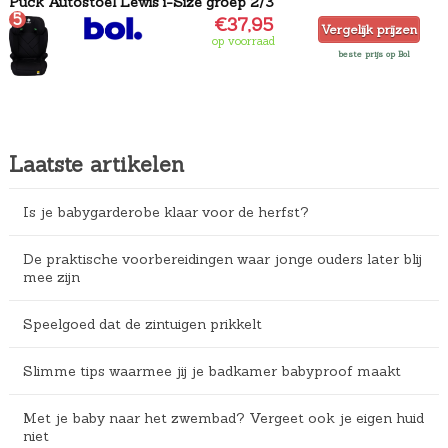
Puck Autostoel Lewis i-Size groep 2/3
5
€37,95
Vergelijk prijzen
op voorraad
beste prijs op Bol
Laatste artikelen
Is je babygarderobe klaar voor de herfst?
De praktische voorbereidingen waar jonge ouders later blij
mee zijn
Speelgoed dat de zintuigen prikkelt
Slimme tips waarmee jij je badkamer babyproof maakt
Met je baby naar het zwembad? Vergeet ook je eigen huid
niet