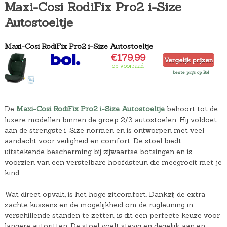
Maxi-Cosi RodiFix Pro2 i-Size
Autostoeltje
Maxi-Cosi RodiFix Pro2 i-Size Autostoeltje
€179,99
Vergelijk prijzen
op voorraad
beste prijs op Bol
De
Maxi-Cosi RodiFix Pro2 i-Size Autostoeltje
behoort tot de
luxere modellen binnen de groep 2/3 autostoelen. Hij voldoet
aan de strengste i-Size normen en is ontworpen met veel
aandacht voor veiligheid en comfort. De stoel biedt
uitstekende bescherming bij zijwaartse botsingen en is
voorzien van een verstelbare hoofdsteun die meegroeit met je
kind.
Wat direct opvalt, is het hoge zitcomfort. Dankzij de extra
zachte kussens en de mogelijkheid om de rugleuning in
verschillende standen te zetten, is dit een perfecte keuze voor
langere autoritten. De stoel voelt stevig en degelijk aan en