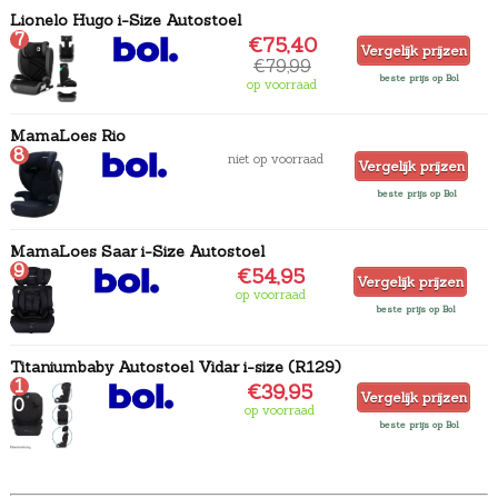
Lionelo Hugo i-Size Autostoel
7
€75,40
Vergelijk prijzen
€79,99
beste prijs op Bol
op voorraad
MamaLoes Rio
8
niet op voorraad
Vergelijk prijzen
beste prijs op Bol
MamaLoes Saar i-Size Autostoel
9
€54,95
Vergelijk prijzen
op voorraad
beste prijs op Bol
Titaniumbaby Autostoel Vidar i-size (R129)
1
€39,95
Vergelijk prijzen
0
op voorraad
beste prijs op Bol