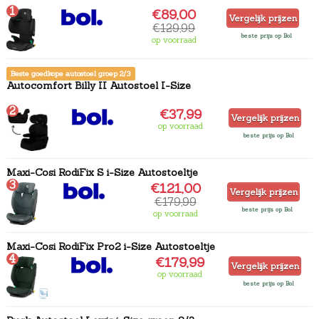
1
€89,00
Vergelijk prijzen
€129,99
beste prijs op Bol
op voorraad
Beste goedkope autostoel groep 2/3
Autocomfort Billy II Autostoel I-Size
2
€37,99
Vergelijk prijzen
op voorraad
beste prijs op Bol
Maxi-Cosi RodiFix S i-Size Autostoeltje
3
€121,00
Vergelijk prijzen
€179,99
beste prijs op Bol
op voorraad
Maxi-Cosi RodiFix Pro2 i-Size Autostoeltje
4
€179,99
Vergelijk prijzen
op voorraad
beste prijs op Bol