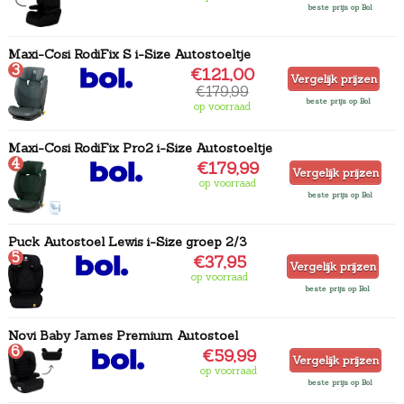
beste prijs op Bol
Maxi-Cosi RodiFix S i-Size Autostoeltje
3
€121,00
Vergelijk prijzen
€179,99
beste prijs op Bol
op voorraad
Maxi-Cosi RodiFix Pro2 i-Size Autostoeltje
4
€179,99
Vergelijk prijzen
op voorraad
beste prijs op Bol
Puck Autostoel Lewis i-Size groep 2/3
5
€37,95
Vergelijk prijzen
op voorraad
beste prijs op Bol
Novi Baby James Premium Autostoel
6
€59,99
Vergelijk prijzen
op voorraad
beste prijs op Bol