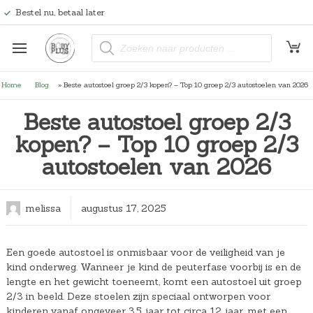
Bestel nu, betaal later
P
r
o
d
u
Home
Blog
»
Beste autostoel groep 2/3 kopen? – Top 10 groep 2/3 autostoelen van 2026
c
t
e
Beste autostoel groep 2/3
n
z
kopen? – Top 10 groep 2/3
o
e
k
autostoelen van 2026
e
n
melissa
augustus 17, 2025
Een goede autostoel is onmisbaar voor de veiligheid van je
kind onderweg. Wanneer je kind de peuterfase voorbij is en de
lengte en het gewicht toeneemt, komt een autostoel uit groep
2/3 in beeld. Deze stoelen zijn speciaal ontworpen voor
kinderen vanaf ongeveer 3,5 jaar tot circa 12 jaar, met een