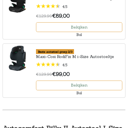
4.5
€89,00
€129,99
Bekijken
Bol
Beste autostoel groep 2/3
Maxi-Cosi RodiFix M i-Size Autostoeltje
4.5
€99,00
€129,99
Bekijken
Bol