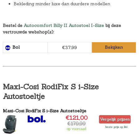
Bekleding minder luxe dan duurdere modellen
Bestel de
Autocomfort Billy II Autostoel I-Size
bij deze
vertrouwde webshop(s):
Bol
Bekijken
€37,99
Maxi-Cosi RodiFix S i-Size
Autostoeltje
Maxi-Cosi RodiFix S i-Size Autostoeltje
€121,00
Vergelijk prijzen
€179,99
beste prijs op Bol
op voorraad