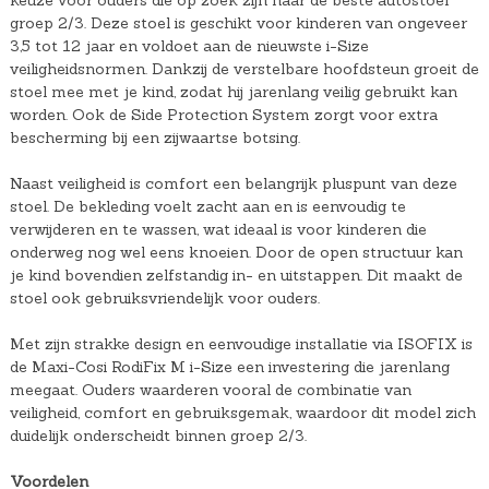
keuze voor ouders die op zoek zijn naar de beste autostoel
groep 2/3. Deze stoel is geschikt voor kinderen van ongeveer
3,5 tot 12 jaar en voldoet aan de nieuwste i-Size
veiligheidsnormen. Dankzij de verstelbare hoofdsteun groeit de
stoel mee met je kind, zodat hij jarenlang veilig gebruikt kan
worden. Ook de Side Protection System zorgt voor extra
bescherming bij een zijwaartse botsing.
Naast veiligheid is comfort een belangrijk pluspunt van deze
stoel. De bekleding voelt zacht aan en is eenvoudig te
verwijderen en te wassen, wat ideaal is voor kinderen die
onderweg nog wel eens knoeien. Door de open structuur kan
je kind bovendien zelfstandig in- en uitstappen. Dit maakt de
stoel ook gebruiksvriendelijk voor ouders.
Met zijn strakke design en eenvoudige installatie via ISOFIX is
de Maxi-Cosi RodiFix M i-Size een investering die jarenlang
meegaat. Ouders waarderen vooral de combinatie van
veiligheid, comfort en gebruiksgemak, waardoor dit model zich
duidelijk onderscheidt binnen groep 2/3.
Voordelen