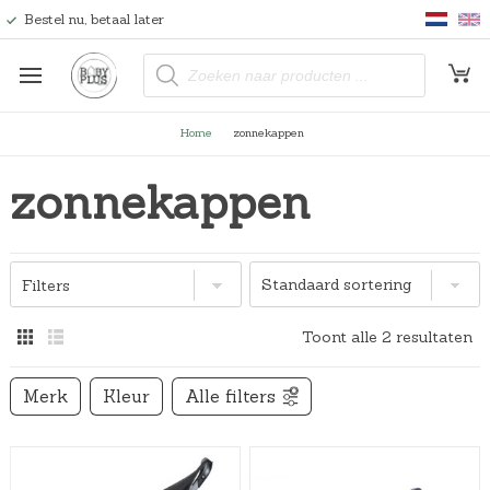
Bestel nu, betaal later
P
r
o
d
u
Home
zonnekappen
c
t
e
zonnekappen
n
z
o
e
k
e
n
Filters
Toont alle 2 resultaten
Merk
Kleur
Alle filters