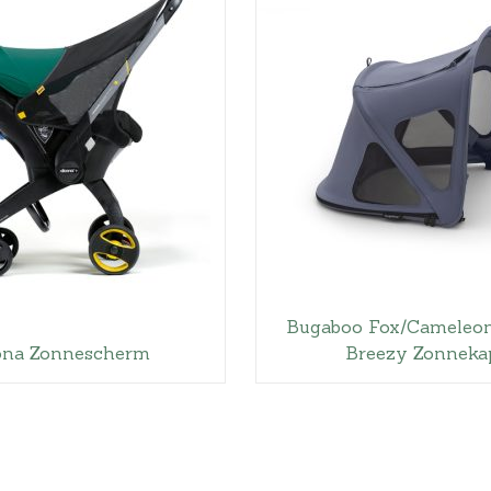
Hoeslakens
Matrasbeschermers
Slaapzakken en inbakeren
Bugaboo Fox/Cameleo
ona Zonnescherm
Breezy Zonneka