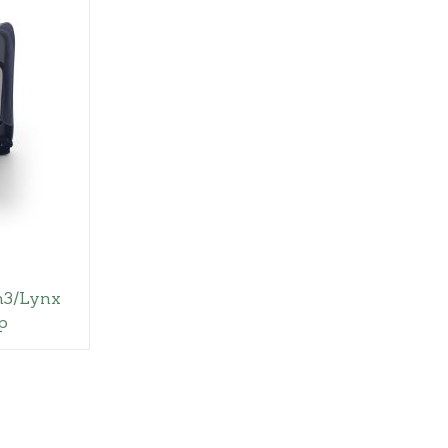
n3/Lynx
p