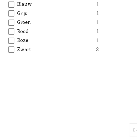
Blauw
1
Grijs
1
Groen
1
Rood
1
Roze
1
Zwart
2