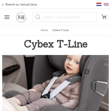
Bestel nu, betaal later
P
r
o
d
u
Home
Cybex T-Line
c
t
e
Cybex T-Line
n
z
o
e
k
e
n