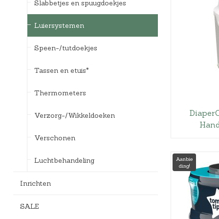
Slabbetjes en spuugdoekjes
Luiersystemen
Speen-/tutdoekjes
Tassen en etuis*
Thermometers
Diaper
Verzorg-/Wikkeldoeken
Hand
Verschonen
Aanbie
Luchtbehandeling
ding!
Inrichten
SALE