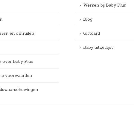
Werken bij Baby Plus
n
Blog
eren en omruilen
Giftcard
Baby uitzetlijst
n over Baby Plus
e voorwaarden
eidswaarschuwingen