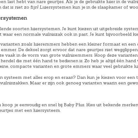
2
5
n last hebt van nare geurtjes. Als je de gebruikte luier in de vuiln
n dat is niet zo fijn! Luiersystemen kun je in de slaapkamer of wo
9
9
,
,
ersystemen
6
9
illende soorten luiersystemen. Je kunt kiezen uit uitgebreide sys
5
9
t waar een normale vuilniszak ook in past. Je kunt bijvoorbeeld ki
.
.
varianten zoals luieremmers hebben een kleiner formaat en een d
emmer. De deksel zorgt ervoor dat nare geurtjes niet wegglippen. 
 ze vaak in de vorm van grote vuilnisemmers. Koop deze variante
hendel die met één hand te bedienen is. Zo heb je altijd één hand v
kleine, compacte varianten en grote emmers waar veel gebruikte lui
en systeem met alles erop en eraan? Dan kun je kiezen voor een t
 vuilniszakken. Maar er zijn ook genoeg varianten waarin een gewon
 koop je eenvoudig en snel bij Baby Plus. Kies uit bekende merke
geurtjes met een luiersysteem.