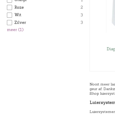
Roze
2
Wit
3
Zilver
3
meer
(
1
)
Dia
Nooit meer las
geur af. Dankz
Shop luiersys
Luiersyste
Luiersystemen 