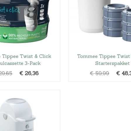
Tippee Twist & Click
Tommee Tippee Twist 
ulcassette 3-Pack
Starterspakket
O
H
O
29,65
€
26,36
€
59,99
€
48,
o
u
o
r
i
r
s
d
s
p
i
p
r
g
r
o
e
o
n
p
n