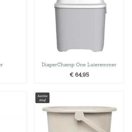
er
DiaperChamp One Luieremmer
€
64,95
Aanbie
ding!