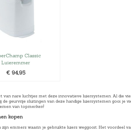
k
r
k
e
i
e
l
j
l
i
s
i
j
i
j
k
s
k
e
:
e
perChamp Classic
p
€
p
Luieremmer
r
2
r
i
6
i
€
94,95
j
,
j
s
3
s
w
6
w
t van nare luchtjes met deze innovatieve luiersystemen. Al die vi
a
.
a
ij de geurvrije sluitingen van deze handige luiersystemen gooi je vi
temen van topmerken!
s
s
:
:
men kopen
€
€
zijn emmers waarin je gebruikte luiers weggooit. Het voordeel van