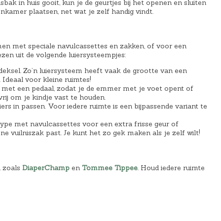
1
isbak in huis gooit, kun je de geurtjes bij het openen en sluiten
onkamer plaatsen, net wat je zelf handig vindt.
5
,
9
temen met speciale navulcassettes en zakken, of voor een
9
ezen uit de volgende luiersysteempjes:
.
eksel. Zo’n luiersysteem heeft vaak de grootte van een
Ideaal voor kleine ruimtes!
n met een pedaal, zodat je de emmer met je voet opent of
rij om je kindje vast te houden.
ers in passen. Voor iedere ruimte is een bijpassende variant te
ype met navulcassettes voor een extra frisse geur of
e vuilniszak past. Je kunt het zo gek maken als je zelf wilt!
n zoals
DiaperChamp
en
Tommee Tippee
. Houd iedere ruimte