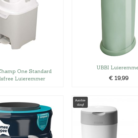
UBBI Luieremm
Champ One Standard
€
19,99
sfree Luieremmer
Aanbie
ding!