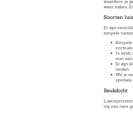
waardoor je gee
weer ruiken. E
Soorten lui
Er zijn versch
simpele varian
Simpele 
normale 
Je vindt
met een 
Er zijn 
vinden.
Wil je e
speciale
Reukdicht
Luiersystemen
vrij van nare 