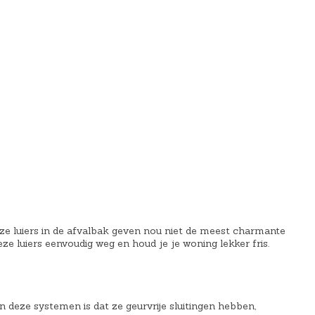
r
k
r
i
e
i
j
l
j
s
i
s
i
j
i
s
k
s
:
e
:
€
p
€
4
r
1
8
i
4
,
j
,
3
s
9
7
w
9
eze luiers in de afvalbak geven nou niet de meest charmante
.
a
.
eze luiers eenvoudig weg en houd je je woning lekker fris.
s
:
€
 deze systemen is dat ze geurvrije sluitingen hebben,