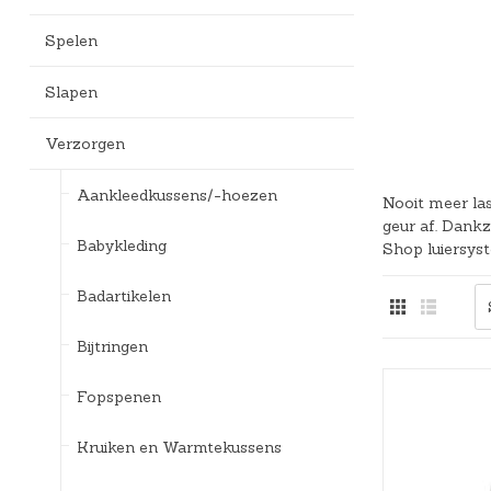
Bedlades
Loopstoelen/-wagens
Kledingaccessoires
Badspeelgoed*
Ergobaby Kinderwagens
Spelen
Uitvalbeveiliging
Twee-/Driewielers
Zwemkleding
Joolz Kinderwagens
Slapen
Lattenbodems
Rammelaars en bijtringen
Pyjama's
Maxi-Cosi Kinderwagens
Verzorgen
Speelgoedkisten
Slaapzakken
Nuna Kinderwagens
Aankleedkussens/-hoezen
Nooit meer las
Speelkleden en gyms
Badjassen
Quax Kinderwagens
geur af. Dankz
Babykleding
Shop luiersys
Stokke Kinderwagens
Badartikelen
UPPAbaby Kinderwagens
Bijtringen
Fopspenen
Kruiken en Warmtekussens