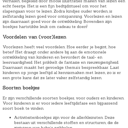
verhalen, begeleid door mooie illustraties maken van lezen een
echt feestje. Het is een fijn bedtijdritueel om voor het
slapengaan voor te lezen. Zodra kindjes ouder worden, is
zelfstandig lezen goed voor ontspanning. Voorlezen en lezen
zijn daarnaast goed voor de ontwikkeling. Bovendien zijn
boekjes hartstikke leuk om cadeau te doen!
Voordelen van (voor)lezen
Voorlezen heeft veel voordelen. Hoe eerder je begint, hoe
beter! Het draagt onder andere bij aan de emotionele
ontwikkeling van kinderen en bevordert de taal- en
leesvaardigheid. Het prikkelt de fantasie en nieuwsgierigheid.
Daarnaast maakt het gevoelige thema’s bespreekbaar. Laat
kinderen op jonge leeftijd al kennismaken met lezen, zo is er
een grote kans dat ze later vaker zelfstandig lezen.
Soorten boekjes
Er zijn verschillende soorten boekjes, voor ouders en kinderen.
Voor kinderen is er voor iedere leeftijdsfase een bijpassend
soort boek te vinden.
Activiteitenboekjes zijn voor de allerkleinsten. Deze
bestaan uit verschillende stoffen en structuren, die de
zintuigen van baby’s prikkelen.