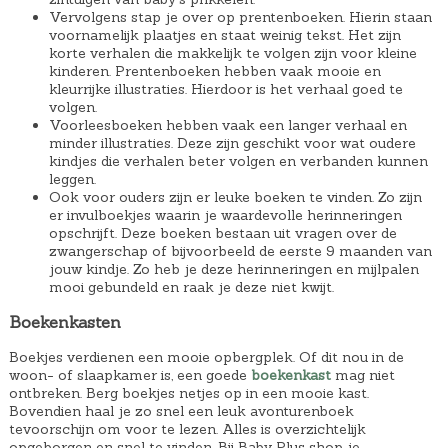
Vervolgens stap je over op prentenboeken. Hierin staan
voornamelijk plaatjes en staat weinig tekst. Het zijn
korte verhalen die makkelijk te volgen zijn voor kleine
kinderen. Prentenboeken hebben vaak mooie en
kleurrijke illustraties. Hierdoor is het verhaal goed te
volgen.
Voorleesboeken hebben vaak een langer verhaal en
minder illustraties. Deze zijn geschikt voor wat oudere
kindjes die verhalen beter volgen en verbanden kunnen
leggen.
Ook voor ouders zijn er leuke boeken te vinden. Zo zijn
er invulboekjes waarin je waardevolle herinneringen
opschrijft. Deze boeken bestaan uit vragen over de
zwangerschap of bijvoorbeeld de eerste 9 maanden van
jouw kindje. Zo heb je deze herinneringen en mijlpalen
mooi gebundeld en raak je deze niet kwijt.
Boekenkasten
Boekjes verdienen een mooie opbergplek. Of dit nou in de
woon- of slaapkamer is, een goede
boekenkast
mag niet
ontbreken. Berg boekjes netjes op in een mooie kast.
Bovendien haal je zo snel een leuk avonturenboek
tevoorschijn om voor te lezen. Alles is overzichtelijk
opgeborgen en snel te vinden. Bij Baby Plus shop je