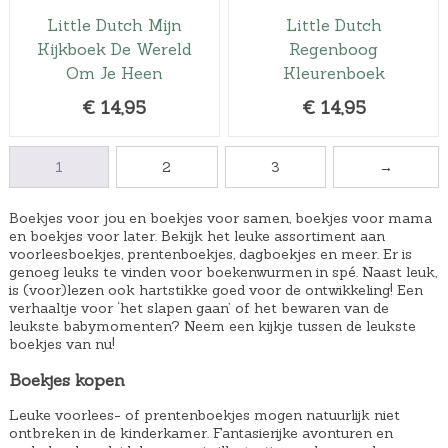
Little Dutch Mijn
Little Dutch
Kijkboek De Wereld
Regenboog
Om Je Heen
Kleurenboek
€
14,95
€
14,95
1
2
3
→
Boekjes voor jou en boekjes voor samen, boekjes voor mama
en boekjes voor later. Bekijk het leuke assortiment aan
voorleesboekjes, prentenboekjes, dagboekjes en meer. Er is
genoeg leuks te vinden voor boekenwurmen in spé. Naast leuk,
is (voor)lezen ook hartstikke goed voor de ontwikkeling! Een
verhaaltje voor ‘het slapen gaan’ of het bewaren van de
leukste babymomenten? Neem een kijkje tussen de leukste
boekjes van nu!
Boekjes kopen
Leuke voorlees- of prentenboekjes mogen natuurlijk niet
ontbreken in de kinderkamer. Fantasierijke avonturen en