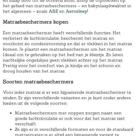
en slaap door tot de ochtend komt. Shop de topmerken op
o
e
het gebied van matrasbeschermers – en babyslaapkwaliteit in
n
p
het algemeen – zoals
ABZ
en
Aerosleep
!
k
r
Matrasbeschermers kopen
e
i
l
j
Een matrasbeschermer heeft verschillende functies. Het
verbetert de luchtcirculatie, beschermt het matras en
i
s
voorkomt zo condensvorming en dat er vlekken in het matras
j
i
komen. Je plaatst een matrasbeschermer om het matras.
Ideaal om te gebruiken op het bed van je kleintje. Zo laten
k
s
nachtelijke ongelukjes geen vlekken achter op het matras.
e
:
Prettig voor het comfort van je kindje en het schoon en
droog houden van het matras.
p
€
r
6
Soorten matrasbeschermers
i
,
Voor ieder matras is er een bijpassende matrasbeschermer te
j
2
vinden. Er zijn verschillende varianten en je kunt onder andere
s
9
kiezen uit de volgende soorten:
w
.
Matrasbeschermers met noppen zorgen naast een
goede luchtcirculatie er ook voor dat het matras niet
a
verschuift.
s
Ze zijn er in verschillende formaten en voor de standaard
:
matrasmaten is er altijd een bijpassende variant te