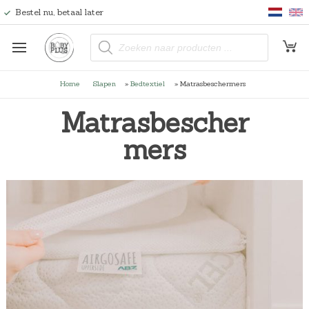
Bestel nu, betaal later
P
r
o
d
u
Home
Slapen
»
Bedtextiel
»
Matrasbeschermers
c
t
e
Matrasbescher
n
z
o
mers
e
k
e
n