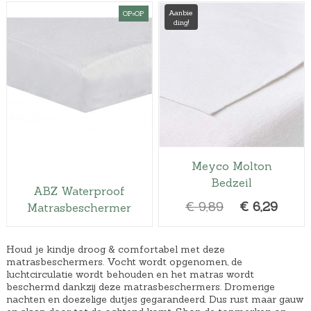
Aanbie
OP=OP
ding!
Meyco Molton
Bedzeil
ABZ Waterproof
O
H
€
9,89
€
6,29
Matrasbeschermer
o
u
r
i
Houd je kindje droog & comfortabel met deze
s
d
matrasbeschermers. Vocht wordt opgenomen, de
luchtcirculatie wordt behouden en het matras wordt
p
i
beschermd dankzij deze matrasbeschermers. Dromerige
r
g
nachten en doezelige dutjes gegarandeerd. Dus rust maar gauw