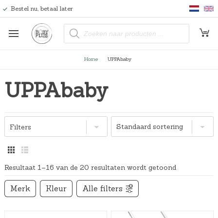
Bestel nu, betaal later
P
r
o
d
u
Home
UPPAbaby
c
t
e
UPPAbaby
n
z
o
e
k
e
n
Filters
Resultaat 1–16 van de 20 resultaten wordt getoond
Merk
Kleur
Alle filters